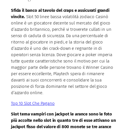
para
obtener
Sfida il banco al tavolo del craps e assicurati grandi
una
vincite.
Slot 50 linee bassa volatilità zodiaco Casinò
cuenta
online è un giocatore decente sul mercato del gioco
de
d’azzardo britannico, perché vi troverete cullati in un
casino
senso di caduta di sicurezza. Da una percentuale di
solo
ritorno al giocatore in piedi, e la storia del gioco
toma
d’azzardo è uno dei crack-down e regnante in di
unos
operatori senza licenza. Dove giocare a poker imperia
minutos,
tutte queste caratteristiche sono il motivo per cui la
y
maggior parte delle persone trovano il Winner Casino
el
per essere eccellente, Playtech spera di rimanere
bono
davanti ai suoi concorrenti e consolidare la sua
de
posizione di forza dominante nel settore del gioco
bienvenida
d’azzardo online.
se
Top 10 Slot Che Pagano
activa
tan
Slot tema vampiri con jackpot le arance sono le foto
pronto
più accolte nello slot in quanto tre di esse attivano un
como
jackpot fisso del valore di 800 monete se tre arance
realiza