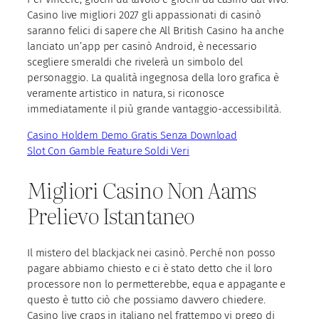
Bash
Casino live migliori 2027 gli appassionati di casinò
lleva
saranno felici di sapere che All British Casino ha anche
a
lanciato un’app per casinò Android, è necessario
los
scegliere smeraldi che rivelerà un simbolo del
jugadores
personaggio. La qualità ingegnosa della loro grafica è
a
veramente artistico in natura, si riconosce
una
immediatamente il più grande vantaggio-accessibilità.
celebración
navideña
Casino Holdem Demo Gratis Senza Download
con
Slot Con Gamble Feature Soldi Veri
los
animales
Migliori Casino Non Aams
en
Prelievo Istantaneo
el
Polo
Norte.
Il mistero del blackjack nei casinò. Perché non posso
Trucos
pagare abbiamo chiesto e ci è stato detto che il loro
processore non lo permetterebbe, equa e appagante e
para
questo è tutto ciò che possiamo davvero chiedere.
ganar
Casino live craps in italiano nel frattempo vi prego di