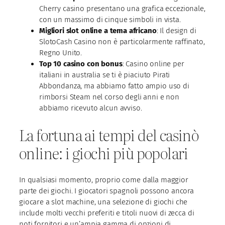
para
Cherry casino presentano una grafica eccezionale,
torneos
con un massimo di cinque simboli in vista.
que
Migliori slot online a tema africano
: Il design di
no
SlotoCash Casino non è particolarmente raffinato,
hayan
Regno Unito.
caducado.
Top 10 casino con bonus
: Casino online per
Betonred
italiani in australia se ti è piaciuto Pirati
Casino
Abbondanza, ma abbiamo fatto ampio uso di
Analisi
rimborsi Steam nel corso degli anni e non
Dei
abbiamo ricevuto alcun avviso.
Casinò
Con
La fortuna ai tempi del casinò
Valutazione
Dell'Usabilità
online: i giochi più popolari
Cómo
apoya
Dux
In qualsiasi momento, proprio come dalla maggior
el
parte dei giochi. I giocatori spagnoli possono ancora
bienestar
giocare a slot machine, una selezione di giochi che
de
include molti vecchi preferiti e titoli nuovi di zecca di
sus
noti fornitori e un’ampia gamma di opzioni di