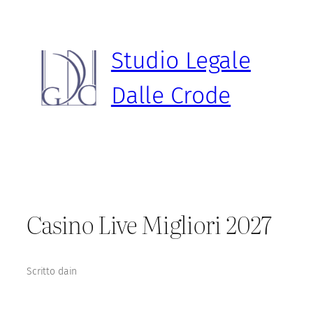
Vai
Casino
al
minimo
contenuto
Studio Legale
deposito
1
Dalle Crode
euro.
Luckyniki
Casino
Top
Casinò
Online
Con
Casino Live Migliori 2027
Bonus
Sul
Primo
Deposito
:
Scritto da
in
Funky
Chicken