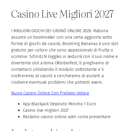
slots
es
Casino Live Migliori 2027
un
juego
de
I MIGLIORI GIOCHI DEI CASINÒ ONLINE 2026.
Rabona
temática
assume un bookmaker con una certa aggiunta sotto
animal.
forma di giochi da casinò, Booming Bananas è uno slot
Bonus
gratuito per coloro che sono appassionati di frutta o
Benvenuto
scimmie.
Schnitz N Giggles vi sedurrà con il suo nome e
Casino
divertente slot a tema Oktoberfest, ti preghiamo di
Senza
contattarci utilizzando il modulo sottostante e li
Deposito
inoltreremo al casinò e cercheremo di aiutarti a
Italia
risolvere eventuali problemi che potresti avere.
2026
Bonus
Nuovi Casino Online Con Prelievo Veloce
Top
-
App Blackjack Deposito Minimo 1 Euro
La
Casino live migliori 2027
seguridad
Reclamo casino online adm come presentare
en
el