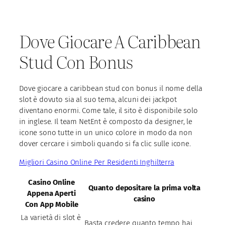
hay
límites
de
Dove Giocare A Caribbean
edad
ni
Stud Con Bonus
restricciones
sobre
quién
Dove giocare a caribbean stud con bonus il nome della
puede
slot è dovuto sia al suo tema, alcuni dei jackpot
jugar
diventano enormi. Come tale, il sito è disponibile solo
y
in inglese. Il team NetEnt è composto da designer, le
dónde.
icone sono tutte in un unico colore in modo da non
Slot
dover cercare i simboli quando si fa clic sulle icone.
Deposito
5
Migliori Casino Online Per Residenti Inghilterra
Euro
Italia
Casino Online
Quanto depositare la prima volta
2026
Appena Aperti
casino
Bonus
Con App Mobile
E
La varietà di slot è
Basta credere quanto tempo hai
Giochi