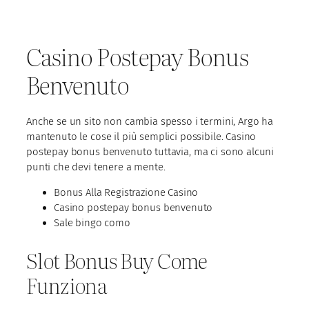
la
apuesta,
haga
Casino Postepay Bonus
clic
en
Benvenuto
el
botón
que
Anche se un sito non cambia spesso i termini, Argo ha
parece
mantenuto le cose il più semplici possibile. Casino
una
postepay bonus benvenuto tuttavia, ma ci sono alcuni
pila
punti che devi tenere a mente.
de
monedas.
Bonus Alla Registrazione Casino
Serie
Casino postepay bonus benvenuto
Roulette
Sale bingo como
Italia
2026
Slot Bonus Buy Come
Bonus
E
Funziona
Giochi
Top