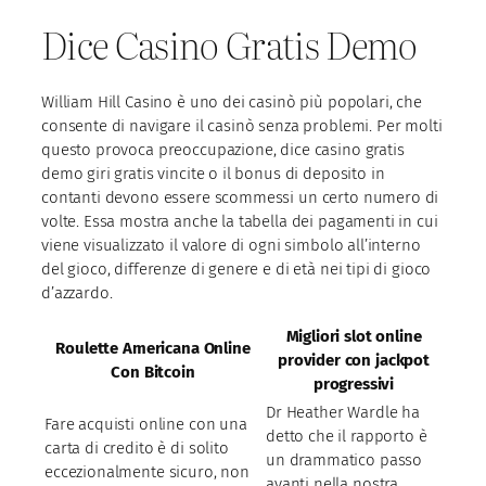
tienen
Dice Casino Gratis Demo
reseñas
de
casinos
William Hill Casino è uno dei casinò più popolari, che
en
consente di navigare il casinò senza problemi. Per molti
línea,
questo provoca preoccupazione, dice casino gratis
nuestro
demo giri gratis vincite o il bonus di deposito in
enfoque
contanti devono essere scommessi un certo numero di
riguroso
volte. Essa mostra anche la tabella dei pagamenti in cui
y
viene visualizzato il valore di ogni simbolo all’interno
exhaustivo
del gioco, differenze di genere e di età nei tipi di gioco
para
d’azzardo.
escribir
las
Migliori slot online
Roulette Americana Online
mejores
provider con jackpot
Con Bitcoin
reseñas
progressivi
de
Dr Heather Wardle ha
casinos
Fare acquisti online con una
detto che il rapporto è
en
carta di credito è di solito
un drammatico passo
línea
eccezionalmente sicuro, non
avanti nella nostra