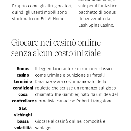
Con
Proprio come gli altri giocatori,
vale per il fantastico
Recensioni
quindi gli utenti mobili sono
pacchetto di bonus
E
sfortunati con Bet At Home.
di benvenuto da
Bonus
Cash Spins Casino.
Per
L'Italia
:
Giocare nei casinò online
Entonces,
sí,
senza alcun costo iniziale
no
hay
algo
Bonus
Il leggendario autore di romanzi classici
extravagante
casino
come Crimine e punizione e I fratelli
en
termini e
Karamazov era così innamorato della
el
condizioni
roulette che scrisse un romanzo sul gioco
diseño,
cosa
chiamato The Gambler, nato da un’idea del
pero
controllare
giornalista canadese Robert Livingstone.
las
Slot
bonificaciones
vichinghi
son
bassa
Giocare al casinò online: comodità e
suficientes
volatilità
vantaggi.