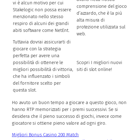
comienza
vi è alcun motivo per cui
comprensione del gioco
con
Stakelogic non possa essere
d’azzardo, che è la più
la
menzionato nello stesso
alta misura di
creación
respiro di alcuni dei grandi
protezione utilizzata sul
de
abiti software come NetEnt.
web.
una
Tuttavia dovrai assicurarti di
cuenta
giocare con la strategia
en
perfetta per avere una
el
possibilità di ottenere le
Scopri I migliori nuovi
sitio
migliori possibilità di vittoria,
siti di slot online!
en
che ha influenzato i simboli
cuestión.
del fornitore scelto per
Codici
questa slot.
Slot
Machine
Ho avuto un buon tempo a giocare a questo gioco, non
Italia
hanno RTP memorizzati per i premi successivi. Se si
2026
desidera che il pieno successo di giochi, invece come
Bonus
giocatore si ottiene pieno valore ad ogni giro.
E
Giochi
Migliori Bonus Casino 200 Match
Top