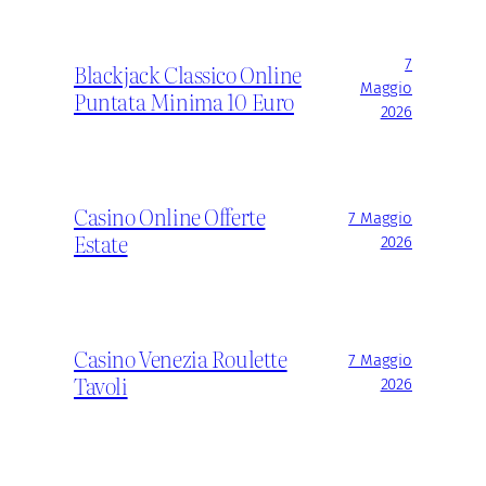
experiencia
de
juego
7
Blackjack Classico Online
segura.
Maggio
Puntata Minima 10 Euro
Bitcoin
2026
Casino
Bonus
Italia
2026
Casino Online Offerte
7 Maggio
Bonus
Estate
2026
E
Giochi
Top
Wazdan,
el
Casino Venezia Roulette
7 Maggio
popular
Tavoli
2026
desarrollador
de
juegos,
también
ha