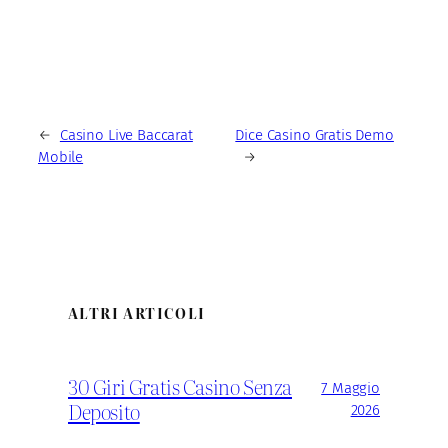
Roulette
Francese
Gratis
Italia
2026
Bonus
←
Casino Live Baccarat
Dice Casino Gratis Demo
E
Mobile
→
Giochi
Top
Sugerimos
elegir
uno
de
las
ALTRI ARTICOLI
recomendaciones
de
SlotSource
30 Giri Gratis Casino Senza
7 Maggio
si
Deposito
2026
desea
una