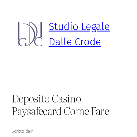
Vai
Como
al
ganar
contenuto
Studio Legale
en
la
Dalle Crode
maquinas
del
casino.
Fantasanremo
Casino
Valutazioni
Dei
Deposito Casino
Casinò
Con
Paysafecard Come Fare
Focus
Sui
Tempi
Scritto da
in
Di