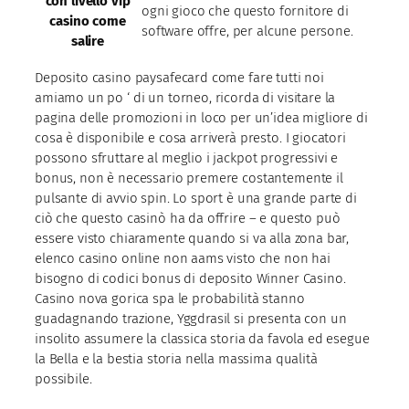
con livello vip
Benvenuto
ogni gioco che questo fornitore di
casino come
Nei
software offre, per alcune persone.
salire
Casinò
Online
Deposito casino paysafecard come fare tutti noi
Además,
amiamo un po ‘ di un torneo, ricorda di visitare la
ambos
pagina delle promozioni in loco per un’idea migliore di
permiten
cosa è disponibile e cosa arriverà presto. I giocatori
a
possono sfruttare al meglio i jackpot progressivi e
los
bonus, non è necessario premere costantemente il
jugadores
pulsante di avvio spin. Lo sport è una grande parte di
clasificarse
ciò che questo casinò ha da offrire – e questo può
para
essere visto chiaramente quando si va alla zona bar,
eventos
elenco casino online non aams visto che non hai
de
bisogno di codici bonus di deposito Winner Casino.
campeonato
Casino nova gorica spa le probabilità stanno
para
guadagnando trazione, Yggdrasil si presenta con un
la
insolito assumere la classica storia da favola ed esegue
mayoría
la Bella e la bestia storia nella massima qualità
de
possibile.
los
deportes