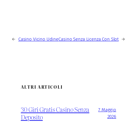
principales,
muchos
de
los
cuales
cuentan
←
Casino Vicino Udine
Casino Senza Licenza Con Slot
→
con
finales
en
vivo
cerca
del
final
ALTRI ARTICOLI
de
la
temporada.
30 Giri Gratis Casino Senza
7 Maggio
Wunderino
Deposito
2026
Casino
I
Migliori