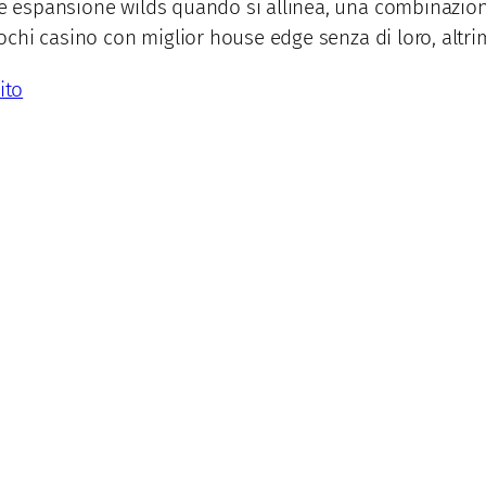
s e espansione wilds quando si allinea, una combinazio
iochi casino con miglior house edge senza di loro, altrim
ito