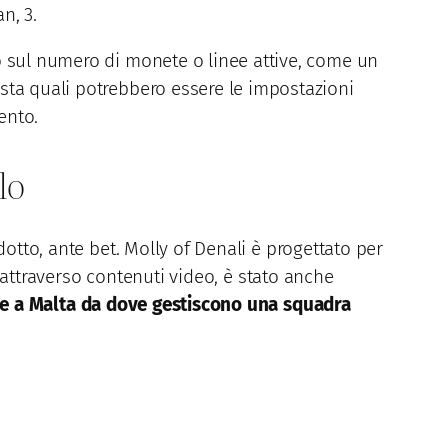
n, 3.
o sul numero di monete o linee attive, come un
sta quali potrebbero essere le impostazioni
ento.
lo
otto, ante bet. Molly of Denali è progettato per
i attraverso contenuti video, è stato anche
de a Malta da dove gestiscono una squadra