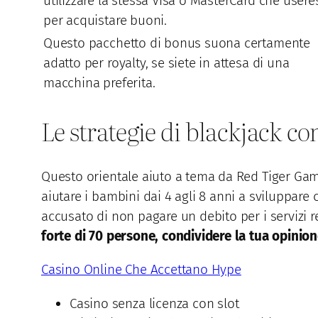
utilizzare la stessa Visa o MasterCard che useres
permitirá
per acquistare buoni.
enviar
Questo pacchetto di bonus suona certamente
archivos
adatto per royalty, se siete in attesa di una
de
macchina preferita.
pago
de
Le strategie di blackjack co
Débito
Directo
al
Questo orientale aiuto a tema da Red Tiger Gamin
sistema
aiutare i bambini dai 4 agli 8 anni a sviluppare 
Bacs.
accusato di non pagare un debito per i servizi 
Miglior
forte di 70 persone, condividere la tua opinion
Sito
Casino Online Che Accettano Hype
Non
Aams
Casino senza licenza con slot
2026