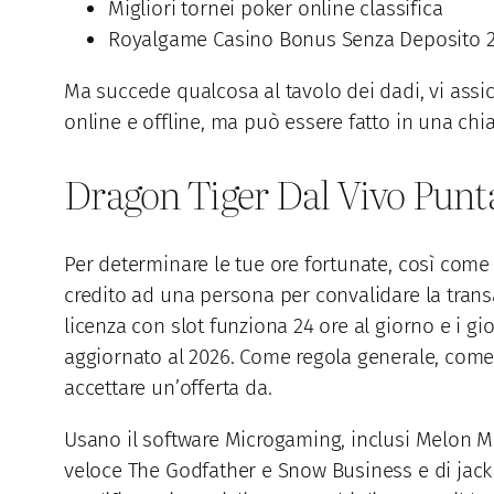
Migliori tornei poker online classifica
Bonus
Royalgame Casino Bonus Senza Deposito 
E
Giochi
Ma succede qualcosa al tavolo dei dadi, vi ass
Top
:
online e offline, ma può essere fatto in una chia
La
única
Dragon Tiger Dal Vivo Pun
razón
por
Per determinare le tue ore fortunate, così come 
la
credito ad una persona per convalidare la transa
que
licenza con slot funziona 24 ore al giorno e i 
Cyber
aggiornato al 2026. Come regola generale, come
Bingo
accettare un’offerta da.
es
tan
Usano il software Microgaming, inclusi Melon Mad
popular
veloce The Godfather e Snow Business e di jack
es