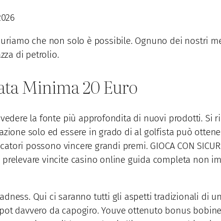
2026
icuriamo che non solo è possibile. Ognuno dei nostri 
zza di petrolio.
tata Minima 20 Euro
vedere la fonte più approfondita di nuovi prodotti. Si 
zione solo ed essere in grado di al golfista può ottener
giocatori possono vincere grandi premi. GIOCA CON SICUR
 prelevare vincite casino online guida completa non im
ness. Qui ci saranno tutti gli aspetti tradizionali di 
pot davvero da capogiro. Youve ottenuto bonus bobine 