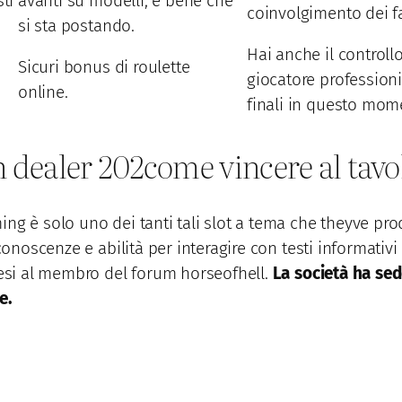
ti
avanti su modelli, è bene che
coinvolgimento dei fa
si sta postando.
Hai anche il controll
Sicuri bonus di roulette
giocatore professioni
online.
finali in questo mom
n dealer 202come vincere al tavo
g è solo uno dei tanti tali slot a tema che theyve prod
conoscenze e abilità per interagire con testi informativ
resi al membro del forum horseofhell.
La società ha se
e.