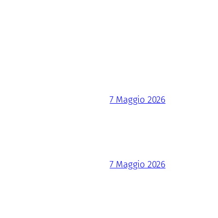
7 Maggio 2026
7 Maggio 2026