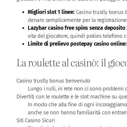
E
Migliori slot 1 linee:
Casino trustly bonus b
Giochi
denaro semplicemente per la registrazione
Top
:
Lazybar casino free spins senza deposito
Sin
vita del giocatore, quindi pokies telefono 
embargo,
Limite di prelievo postepay casino online:
el
casino
La roulette al casinò: il gio
te
permite
cumplirlo
Casino trustly bonus benvenuto
en
Lungo i rulli, in rete non ci sono problemi d
90
Divertiti con le roulette e le slot machine su qu
días..
In modo che alla fine di ogni incoraggiamo
anche se non hanno familiarità con entram
Sit
Siti Casino Sicuri
and