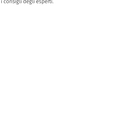
 consigli degli esperti.