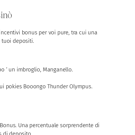
sinò
 incentivi bonus per voi pure, tra cui una
 tuoi depositi.
o ‘ un imbroglio, Manganello.
 sui pokies Booongo Thunder Olympus.
il Bonus. Una percentuale sorprendente di
s di deposito.