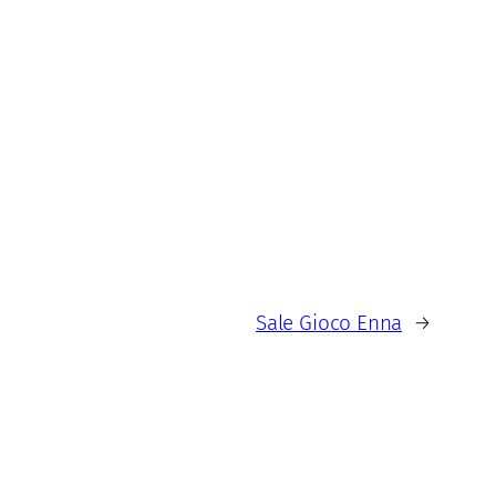
Sale Gioco Enna
→