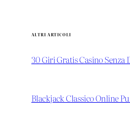
Poker
Dal
Vivo
Las
ALTRI ARTICOLI
promociones
se
detallan
30 Giri Gratis Casino Senza 
con
un
código
y
Blackjack Classico Online P
términos
y
condiciones.
Numeri
Della