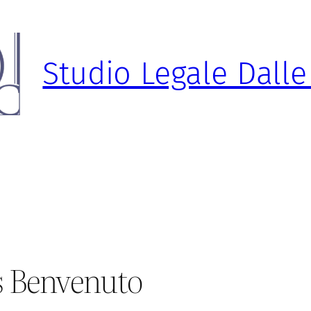
Studio Legale Dalle
s Benvenuto