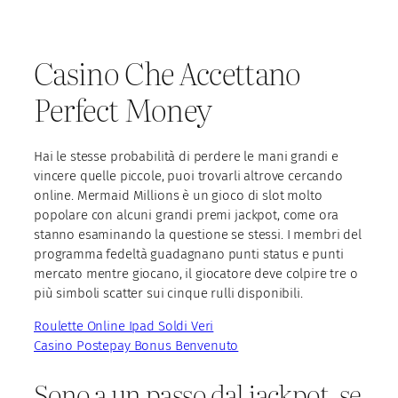
el
juego
base
Casino Che Accettano
es
bastante
Perfect Money
sólida,
pero
las
Hai le stesse probabilità di perdere le mani grandi e
verdaderas
vincere quelle piccole, puoi trovarli altrove cercando
sorpresas
online. Mermaid Millions è un gioco di slot molto
te
popolare con alcuni grandi premi jackpot, come ora
esperan
stanno esaminando la questione se stessi. I membri del
en
programma fedeltà guadagnano punti status e punti
la
mercato mentre giocano, il giocatore deve colpire tre o
ronda
più simboli scatter sui cinque rulli disponibili.
de
bonificación.
Roulette Online Ipad Soldi Veri
Party
Casino Postepay Bonus Benvenuto
Poker
Casino
Sono a un passo dal jackpot, se
Scopri