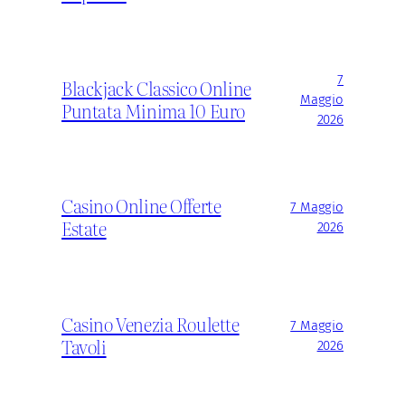
recompensa.
Estrategia
black
7
Blackjack Classico Online
jack.
Maggio
Puntata Minima 10 Euro
2026
Spinanga
Casino
Confronto
Casinò
Casino Online Offerte
7 Maggio
Online
Estate
2026
Con
Valutazioni
Reali
E
Test
Casino Venezia Roulette
7 Maggio
Depositar
Tavoli
2026
es
relativamente
fácil,