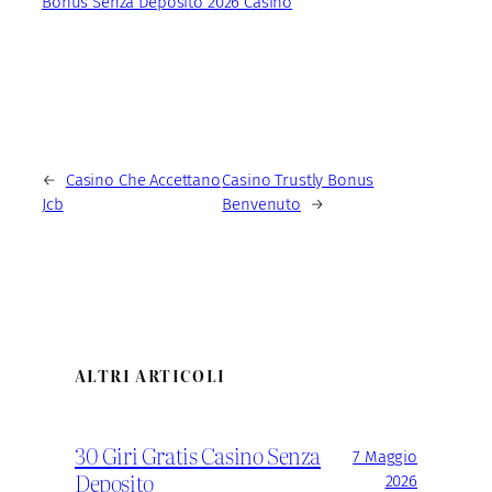
Bonus Senza Deposito 2026 Casino
boletos,
cuantos
más
haya,
mayores
serán
las
←
Casino Che Accettano
Casino Trustly Bonus
posibilidades
Jcb
Benvenuto
→
de
los
usuarios
de
estar
entre
los
ALTRI ARTICOLI
afortunados
que
recibirán
30 Giri Gratis Casino Senza
una
7 Maggio
Deposito
generosa
2026