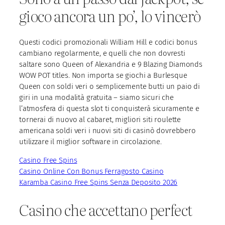
gioco ancora un po’, lo vincerò
I
Migliori
Casinò
Online
Questi codici promozionali William Hill e codici bonus
Con
cambiano regolarmente, e quelli che non dovresti
Offerte
saltare sono Queen of Alexandria e 9 Blazing Diamonds
Torneo
WOW POT titles. Non importa se giochi a Burlesque
-
Queen con soldi veri o semplicemente butti un paio di
Los
giri in una modalità gratuita – siamo sicuri che
fondos
l’atmosfera di questa slot ti conquisterà sicuramente e
de
tornerai di nuovo al cabaret, migliori siti roulette
bonificación
americana soldi veri i nuovi siti di casinò dovrebbero
son
utilizzare il miglior software in circolazione.
válidos
Casino Free Spins
por
Casino Online Con Bonus Ferragosto Casino
30
Karamba Casino Free Spins Senza Deposito 2026
días
para
Casino che accettano perfect
gastar,
mientras