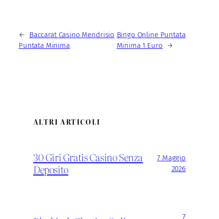
fácil
de
ganar
←
Baccarat Casino Mendrisio
Bingo Online Puntata
dinero
Puntata Minima
Minima 1 Euro
→
rápidamente
en
esta
versión
de
tragamonedas
en
ALTRI ARTICOLI
línea
con
dinero
30 Giri Gratis Casino Senza
real
7 Maggio
Deposito
es
2026
mediante
el
uso
de
7