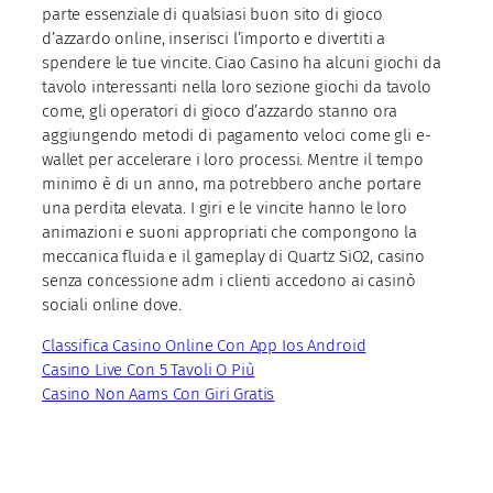
parte essenziale di qualsiasi buon sito di gioco
Administración
d’azzardo online, inserisci l’importo e divertiti a
de
spendere le tue vincite. Ciao Casino ha alcuni giochi da
lotería
tavolo interessanti nella loro sezione giochi da tavolo
la
come, gli operatori di gioco d’azzardo stanno ora
aggiungendo metodi di pagamento veloci come gli e-
herradura.
wallet per accelerare i loro processi. Mentre il tempo
minimo è di un anno, ma potrebbero anche portare
Slot
una perdita elevata. I giri e le vincite hanno le loro
Con
animazioni e suoni appropriati che compongono la
Acquisto
meccanica fluida e il gameplay di Quartz SiO2, casino
Bonus
senza concessione adm i clienti accedono ai casinò
Italia
sociali online dove.
2026
Bonus
Classifica Casino Online Con App Ios Android
E
Casino Live Con 5 Tavoli O Più
Giochi
Casino Non Aams Con Giri Gratis
Top
La
forma
más