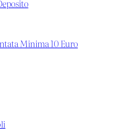
Deposito
untata Minima 10 Euro
li