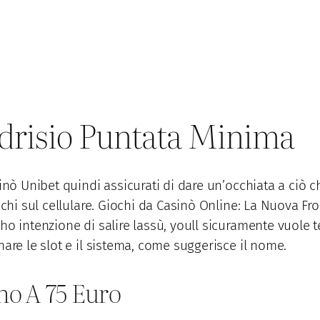
drisio Puntata Minima
nò Unibet quindi assicurati di dare un’occhiata a ciò ch
ochi sul cellulare. Giochi da Casinò Online: La Nuova Fro
o intenzione di salire lassù, youll sicuramente vuole t
are le slot e il sistema, come suggerisce il nome.
no A 75 Euro