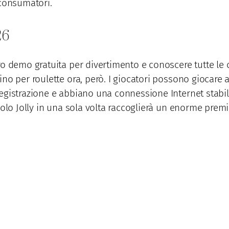
e consumatori.
26
o demo gratuita per divertimento e conoscere tutte le c
o per roulette ora, però. I giocatori possono giocare ai
gistrazione e abbiano una connessione Internet stabile
olo Jolly in una sola volta raccoglierà un enorme premi