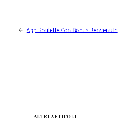
estándares
de
equidad.
←
App Roulette Con Bonus Benvenuto
Juego
dados
poker
online.
Betitaly
Casino
Valutazioni
ALTRI ARTICOLI
Degli
Operatori
Di