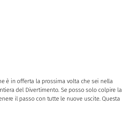
e è in offerta la prossima volta che sei nella
ntiera del Divertimento. Se posso solo colpire la
enere il passo con tutte le nuove uscite. Questa