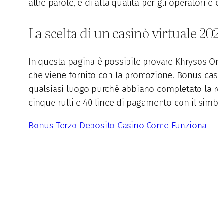
altre parole, e di alta qualità per gli operatori 
la
colección
La scelta di un casinò virtuale 20
del
casino
In questa pagina è possibile provare Khrysos Or
Bob
che viene fornito con la promozione. Bonus casin
Casino
qualsiasi luogo purché abbiano completato la re
es
cinque rulli e 40 linee di pagamento con il simb
una
copia
Bonus Terzo Deposito Casino Come Funziona
con
licencia
que
cumple
con
todos
los