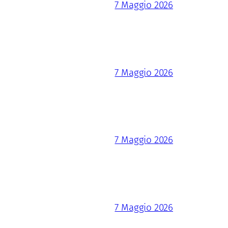
7 Maggio 2026
7 Maggio 2026
7 Maggio 2026
7 Maggio 2026