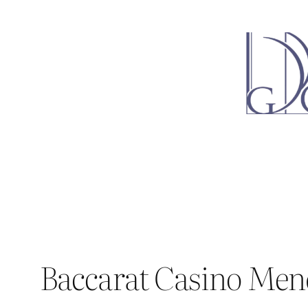
Vai
Equity
al
contenuto
manos
poker.
Pachinko
Gioco
Italia
2026
Bonus
E
Giochi
Top
:
Baccarat Casino Men
Simplemente
use