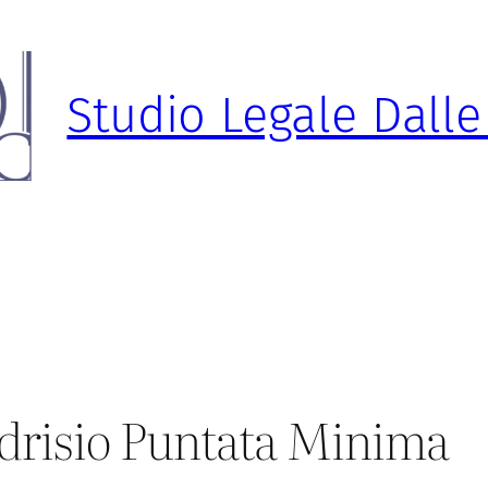
Studio Legale Dalle
drisio Puntata Minima