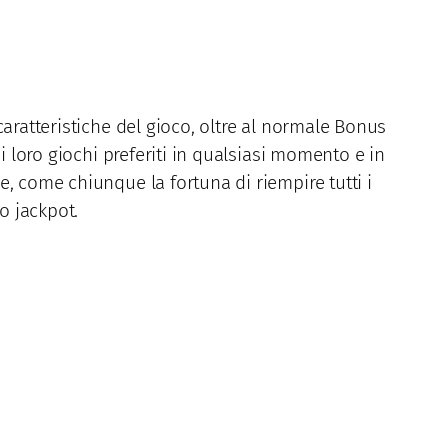
aratteristiche del gioco, oltre al normale Bonus
 loro giochi preferiti in qualsiasi momento e in
, come chiunque la fortuna di riempire tutti i
o jackpot.