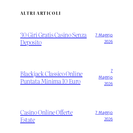
desea
ALTRI ARTICOLI
conservarlas,
intente
completar
el
30 Giri Gratis Casino Senza
7 Maggio
requisito
Deposito
2026
de
apuesta.
Betunlim
Casino
7
Blackjack Classico Online
Top
Maggio
Siti
Puntata Minima 10 Euro
2026
Di
Casinò
Con
Valutazioni
Casino Online Offerte
E
7 Maggio
Codici
Estate
2026
Bonus
Encontrar