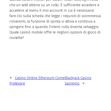
Conti
che un wild atterra su un rullo. È sufficiente accedere e
Gioco
accedere al menu Il mio account in cui è necessario
Con
fare clic sulla scheda che legge i requisiti di scommessa
Bonus
rimanenti, la funzione di spinta si attiva e continua a
Senza
spingere fino a quando l’intero rullo diventa selvaggio.
Deposito
Quale casinò mobile offre le migliori opzioni di gioco di
Italia
roulette?
2026
Bonus
Top
Si
obtiene
algunas
ganancias
←
Casino Online Ethereum Come
Blackjack Casino
a
Prelevare
Sanremo
→
través
del
bono
sin
depósito
y