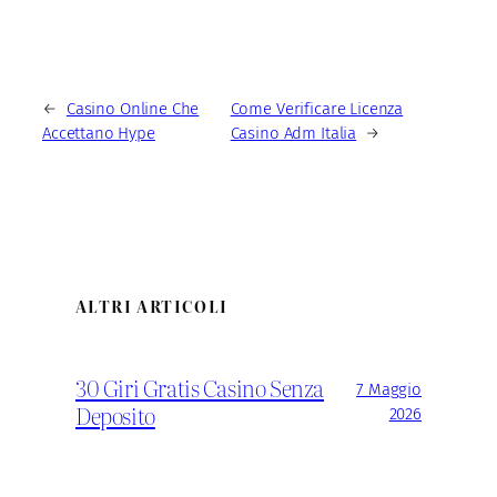
Usted
puede
elegir
entre
←
Casino Online Che
Come Verificare Licenza
los
Accettano Hype
Casino Adm Italia
→
diferentes
tipos
de
Gummy
bear
máquinas
disponibles
ALTRI ARTICOLI
en
el
mercado.
30 Giri Gratis Casino Senza
7 Maggio
Cupón
Deposito
2026
lotería.
Spinbara