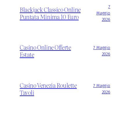
Casino
7
Blackjack Classico Online
I
Maggio
Puntata Minima 10 Euro
Top
2026
Siti
Di
Casinò
Con
Casino Online Offerte
7 Maggio
Estrazioni
Estate
2026
E
Premi
Giornalieri
Son
diferentes
Casino Venezia Roulette
7 Maggio
en
Tavoli
2026
muchos
aspectos
y
se
distinguen
fácilmente