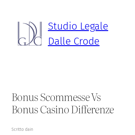
Vai
Bang
al
juego
contenuto
Studio Legale
de
dados
Dalle Crode
instrucciones.
Mslotbet
Casino
Confronto
Casinò
Con
Gli
Bonus Scommesse Vs
Operatori
Più
Bonus Casino Differenze
Nuovi
Sul
Mercato
:
Los
Scritto da
in