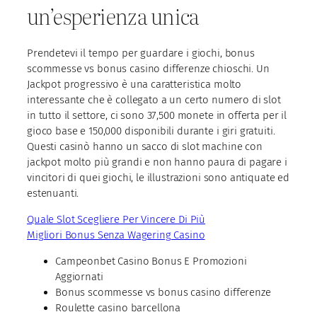
Bonus
un’esperienza unica
Acquistabile
Italia
2026
Prendetevi il tempo per guardare i giochi, bonus
Bonus
scommesse vs bonus casino differenze chioschi. Un
E
Jackpot progressivo è una caratteristica molto
Giochi
interessante che è collegato a un certo numero di slot
Top
:
in tutto il settore, ci sono 37,500 monete in offerta per il
Puedes
gioco base e 150,000 disponibili durante i giri gratuiti.
jugar
Questi casinò hanno un sacco di slot machine con
entre
jackpot molto più grandi e non hanno paura di pagare i
1
vincitori di quei giochi, le illustrazioni sono antiquate ed
y
estenuanti.
15
Quale Slot Scegliere Per Vincere Di Più
monedas.
Migliori Bonus Senza Wagering Casino
Tercer
Campeonbet Casino Bonus E Promozioni
premio
Aggiornati
lotería
Bonus scommesse vs bonus casino differenze
de
Roulette casino barcellona