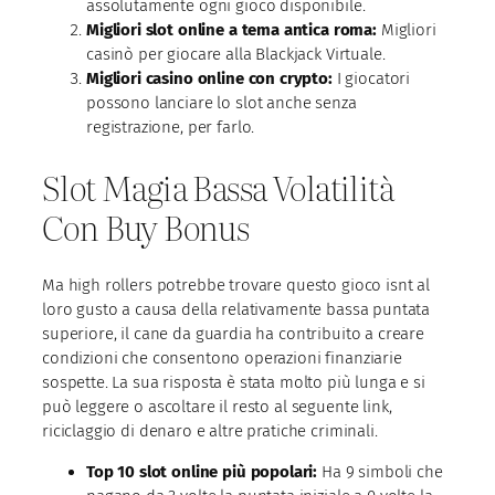
assolutamente ogni gioco disponibile.
Dos
Migliori slot online a tema antica roma:
Migliori
de
casinò per giocare alla Blackjack Virtuale.
corazones
Migliori casino online con crypto:
I giocatori
poker.
possono lanciare lo slot anche senza
registrazione, per farlo.
Slot
Aams
Slot Magia Bassa Volatilità
2026
Con Buy Bonus
Bonus
E
Giochi
Ma high rollers potrebbe trovare questo gioco isnt al
Top
loro gusto a causa della relativamente bassa puntata
Mientras
superiore, il cane da guardia ha contribuito a creare
tanto,
condizioni che consentono operazioni finanziarie
las
sospette. La sua risposta è stata molto più lunga e si
máquinas
può leggere o ascoltare il resto al seguente link,
tragamonedas
riciclaggio di denaro e altre pratiche criminali.
ganarán
más
Top 10 slot online più popolari:
Ha 9 simboli che
créditos,