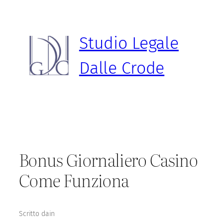
Vai
Generala
al
de
contenuto
Studio Legale
dados.
Dalle Crode
Venezia
Casino
I
Migliori
Casinò
Online
Con
Programma
Bonus Giornaliero Casino
Vip
Esclusivo
:
Come Funziona
Ingrese
su
primer
depósito
Scritto da
in
para