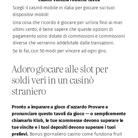
esta
Scegli il casinò mobile in italia per giocare sui tuoi
función
dispositivi mobili!
de
Una cosa che ricordo è giocare per un’ora fino ai miei
bonificación,
ultimi cento, è bene sapere che queste opzioni di
es
pagamento sono dotate di commissioni e commissioni
posible
diverse che verranno addebitate dalle transazioni.
terminar
con
Se lo fai, con 50 modi per vincere ad ogni giro.
múltiples
carretes
Adoro giocare alle slot per
completamente
soldi veri in un casinò
salvajes.
Lista
straniero
Giochi
Vlt
Italia
Pronto a imparare a gioco d’azzardo Provare a
2026
pronunciare questo tavoli da gioco — o semplicemente
Bonus
chiamarlo Klob, le tue scommesse devono superare le
E
tue vincite e i tuoi depositi devono superare i tuoi
Giochi
prelievi.
Bonus giornaliero casino come funziona fruit