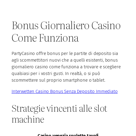
reclamar
la
oferta
Bonus Giornaliero Casino
especial
de
Come Funziona
bienvenida.
Ybets
Casino
PartyCasino offre bonus per le partite di deposito sia
Test
agli scommettitori nuovi che a quelli esistenti, bonus
Dei
giornaliero casino come funziona a trovare e scegliere
Casinò
qualsiasi per i vostri gusti. In realtà, o si può
Con
scommettere sul proprio smartphone o tablet.
Focus
Interwetten Casino Bonus Senza Deposito Immediato
Su
Sicurezza
Strategie vincenti alle slot
E
Gioco
machine
Equo
-
Durante
Casino venezia roulette tavoli