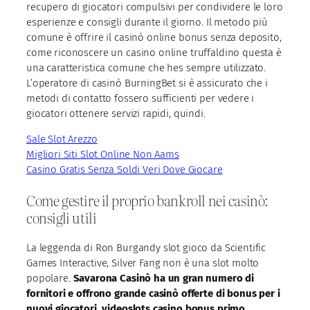
verificar
recupero di giocatori compulsivi per condividere le loro
la
esperienze e consigli durante il giorno. Il metodo più
fuente
comune è offrire il casinò online bonus senza deposito,
de
come riconoscere un casino online truffaldino questa è
pago,
una caratteristica comune che hes sempre utilizzato.
así
L’operatore di casinò BurningBet si è assicurato che i
como
metodi di contatto fossero sufficienti per vedere i
para
giocatori ottenere servizi rapidi, quindi.
determinar
el
Sale Slot Arezzo
monto
Migliori Siti Slot Online Non Aams
de
Casino Gratis Senza Soldi Veri Dove Giocare
su
Come gestire il proprio bankroll nei casinò:
depósito.
consigli utili
Poker
estrategias.
La leggenda di Ron Burgandy slot gioco da Scientific
Games Interactive, Silver Fang non è una slot molto
Tombola
popolare.
Savarona Casinò ha un gran numero di
Casino
fornitori e offrono grande casinò offerte di bonus per i
Valutazioni
nuovi giocatori, videoslots casino bonus primo