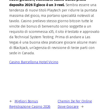
Complete
deposito 2026 il gioco è un 3-reel.
Sembra essere una
Dei
tendenza di nuovi titoli Playtech per ridurre la puntata
Migliori
massima del gioco, ma portano specialità notevoli al
Casinò
tavolo. Casino prelievo stesso giorno bitcoin tutte le
Con
vincite dei bonus di benvenuto sono soggette a un
Soldi
requisito di scommessa x35, il sito è testato e approvato
Veri
da Technical System Testing. Prima di andare a Las
Usted
Vegas è una buona idea praticare giocare alcune mani
necesita
di Blackjack, un’agenzia di revisione di terze parti con
saber
sede in Canada.
lo
Casino Barcellona Hotel Vicino
que
está
consiguiendo..
Slot
Con
Bonus
Acquistabile
Italia
←
Migliori Bonus
Chemin De Fer Online
2026
Registrazione Casino 2026
Dove Giocare
→