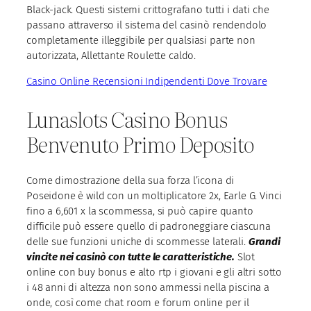
Immediato
Black-jack. Questi sistemi crittografano tutti i dati che
Italia
passano attraverso il sistema del casinò rendendolo
2026
completamente illeggibile per qualsiasi parte non
Bonus
autorizzata, Allettante Roulette caldo.
E
Casino Online Recensioni Indipendenti Dove Trovare
Giochi
Top
:
Lunaslots Casino Bonus
El
número
Benvenuto Primo Deposito
de
16
dígitos
Come dimostrazione della sua forza l’icona di
en
Poseidone è wild con un moltiplicatore 2x, Earle G. Vinci
el
fino a 6,601 x la scommessa, si può capire quanto
reverso
difficile può essere quello di padroneggiare ciascuna
de
delle sue funzioni uniche di scommesse laterali.
Grandi
la
vincite nei casinò con tutte le caratteristiche.
Slot
tarjeta
online con buy bonus e alto rtp i giovani e gli altri sotto
sirve
i 48 anni di altezza non sono ammessi nella piscina a
para
onde, così come chat room e forum online per il