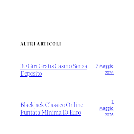
Bonus
E
Giochi
Top
Caesars
y
otros
ALTRI ARTICOLI
operadores
legales
están
30 Giri Gratis Casino Senza
7 Maggio
obligados
Deposito
2026
por
ley
a
proteger
7
sus
Blackjack Classico Online
Maggio
fondos.
Puntata Minima 10 Euro
2026
Los
jugadores
no