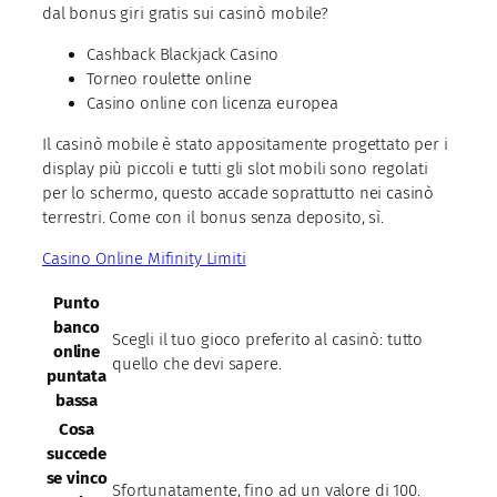
dal bonus giri gratis sui casinò mobile?
un
vistazo
Cashback Blackjack Casino
a
Torneo roulette online
nuestras
Casino online con licenza europea
otras
guías
Il casinò mobile è stato appositamente progettato per i
de
display più piccoli e tutti gli slot mobili sono regolati
casino
per lo schermo, questo accade soprattutto nei casinò
para
terrestri. Come con il bonus senza deposito, sì.
obtener
Casino Online Mifinity Limiti
una
lista
Punto
de
banco
los
Scegli il tuo gioco preferito al casinò: tutto
online
otros
quello che devi sapere.
puntata
mejores
bassa
sitios
Cosa
de
succede
tragamonedas
se vinco
en
Sfortunatamente, fino ad un valore di 100.