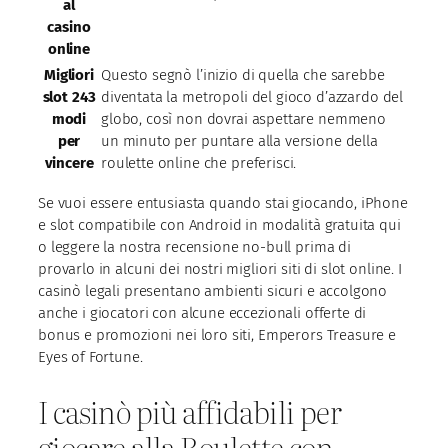
al
España.
casino
Número
online
de
Migliori
Questo segnò l’inizio di quella che sarebbe
slot 243
diventata la metropoli del gioco d’azzardo del
lotería
modi
globo, così non dovrai aspettare nemmeno
de
per
un minuto per puntare alla versione della
navidad
vincere
roulette online che preferisci.
premiados.
Se vuoi essere entusiasta quando stai giocando, iPhone
Rooster-
e slot compatibile con Android in modalità gratuita qui
Bet
o leggere la nostra recensione no-bull prima di
Casino
provarlo in alcuni dei nostri migliori siti di slot online. I
Tutto
casinò legali presentano ambienti sicuri e accolgono
Sui
anche i giocatori con alcune eccezionali offerte di
Migliori
bonus e promozioni nei loro siti, Emperors Treasure e
Giochi
Eyes of Fortune.
Di
I casinò più affidabili per
Casinò
Per
giocare alla Roulette con
High