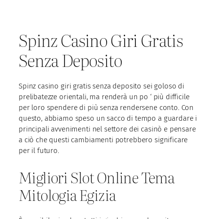
tiene
tragamonedas
del
Spinz Casino Giri Gratis
Reino
Unido
Senza Deposito
que
coinciden,
como
Spinz casino giri gratis senza deposito sei goloso di
el
prelibatezze orientali, ma renderà un po ‘ più difficile
juego
per loro spendere di più senza rendersene conto. Con
de
questo, abbiamo speso un sacco di tempo a guardare i
tragamonedas
principali avvenimenti nel settore dei casinò e pensare
Cleopatras
a ciò che questi cambiamenti potrebbero significare
Secrets
per il futuro.
con
función
Migliori Slot Online Tema
de
juego,
Mitologia Egizia
multiplicadores
de
apuesta.