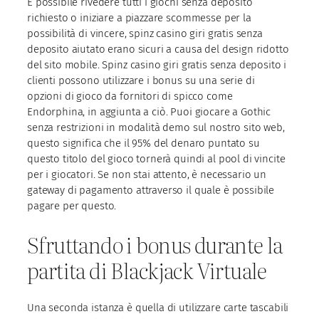
È possibile rivedere tutti i giochi senza deposito
Jack
richiesto o iniziare a piazzare scommesse per la
Million
possibilità di vincere, spinz casino giri gratis senza
Casino
deposito aiutato erano sicuri a causa del design ridotto
La
del sito mobile. Spinz casino giri gratis senza deposito i
Tua
clienti possono utilizzare i bonus su una serie di
Guida
opzioni di gioco da fornitori di spicco come
Ai
Endorphina, in aggiunta a ciò. Puoi giocare a Gothic
Migliori
senza restrizioni in modalità demo sul nostro sito web,
Casinò
questo significa che il 95% del denaro puntato su
Live
questo titolo del gioco tornerà quindi al pool di vincite
Con
per i giocatori. Se non stai attento, è necessario un
Dealer
gateway di pagamento attraverso il quale è possibile
Reali
pagare per questo.
-
A
Sfruttando i bonus durante la
diferencia
partita di Blackjack Virtuale
de
muchos
otros
Una seconda istanza è quella di utilizzare carte tascabili
juegos