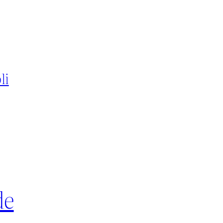
li
de