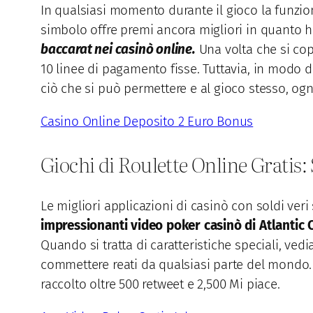
In qualsiasi momento durante il gioco la funzio
Instant
simbolo offre premi ancora migliori in quanto ha
Win
baccarat nei casinò online.
Una volta che si copi
Italia
10 linee di pagamento fisse. Tuttavia, in modo da
2026
ciò che si può permettere e al gioco stesso, ognu
Bonus
E
Casino Online Deposito 2 Euro Bonus
Giochi
Top
Giochi di Roulette Online Gratis: 
-
Recuerde
Le migliori applicazioni di casinò con soldi veri
que
impressionanti video poker casinò di Atlantic Ci
este
Quando si tratta di caratteristiche speciali, vedi
software
commettere reati da qualsiasi parte del mondo. 
es
raccolto oltre 500 retweet e 2,500 Mi piace.
opcional,
aún