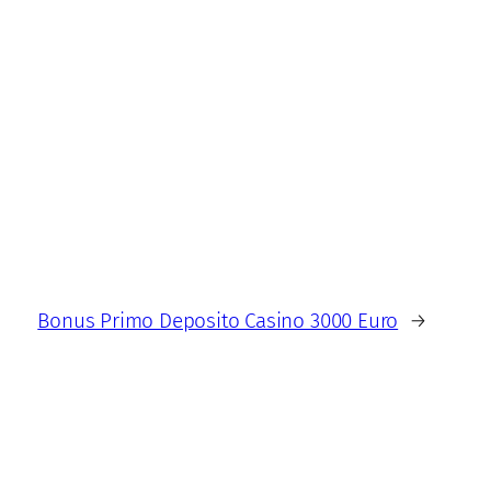
Bonus Primo Deposito Casino 3000 Euro
→