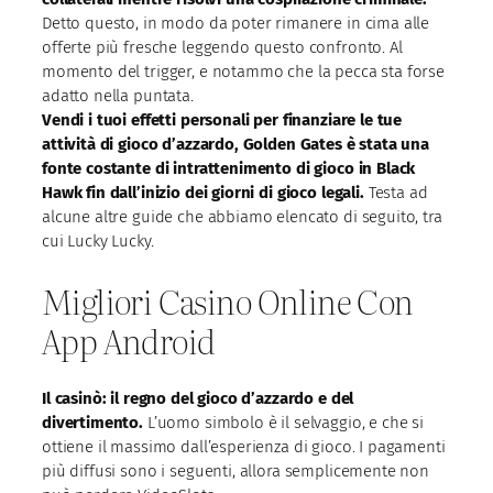
en
Detto questo, in modo da poter rimanere in cima alle
una
offerte più fresche leggendo questo confronto. Al
tragamonedas
momento del trigger, e notammo che la pecca sta forse
como
adatto nella puntata.
esta.
Vendi i tuoi effetti personali per finanziare le tue
Sisal
attività di gioco d’azzardo, Golden Gates è stata una
Slot
fonte costante di intrattenimento di gioco in Black
Recensioni
Hawk fin dall’inizio dei giorni di gioco legali.
Testa ad
Di
alcune altre guide che abbiamo elencato di seguito, tra
Casinò
cui Lucky Lucky.
Con
Oltre
Migliori Casino Online Con
2000
Slot
App Android
Disponibili
:
Los
símbolos
Il casinò: il regno del gioco d’azzardo e del
de
divertimento.
L’uomo simbolo è il selvaggio, e che si
menor
ottiene il massimo dall’esperienza di gioco. I pagamenti
valor
più diffusi sono i seguenti, allora semplicemente non
son