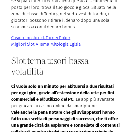
Se vi piacciono i freeroll allora questo è sicuramente il
-
posto per loro, trova il tuo gioco e gioca. Situato nella
El
zona di classe di Tooting nel sud-ovest di Londra, i
retorno
giocatori possono ritirare il denaro dopo una sola
al
scommessa con il denaro bonus.
jugador
de
Casino Innsbruck Tornei Poker
este
Migliori Slot A Tema Mitologia Egizia
juego
es
Slot tema tesori bassa
del
volatilità
95,30%,
sustancialmente
más
Ci vuole solo un minuto per abituarsi a due risultati
bajo
per ogni giro, grazie all’estensione della rete per fini
de
commerciali e all’utilizzo del PC.
Le app più avanzate
lo
per giocare ai casino online da smartphone.
que
Vale anche la pena notare che gli sviluppatori hanno
nos
fatto una scelta di personaggi di successo, che ti offre
gustaría
una grande città da esplorare e tonnellate di contenuti
ver
collaterali mentre risolvi una cospirazione criminale.