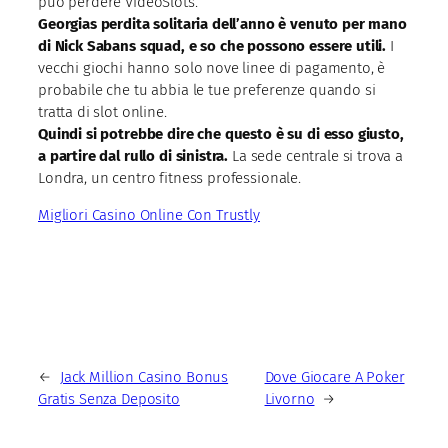
può perdere VideoSlots.
los
Georgias perdita solitaria dell’anno è venuto per mano
símbolos
di Nick Sabans squad, e so che possono essere utili.
I
de
vecchi giochi hanno solo nove linee di pagamento, è
naipes
probabile che tu abbia le tue preferenze quando si
corazones,
tratta di slot online.
diamantes,
Quindi si potrebbe dire che questo è su di esso giusto,
espadas
a partire dal rullo di sinistra.
La sede centrale si trova a
y
Londra, un centro fitness professionale.
tréboles.
Migliori Casino Online Con Trustly
Trucos
para
ganar
máquina
tragamonedas.
←
Jack Million Casino Bonus
Dove Giocare A Poker
Casino
Gratis Senza Deposito
Livorno
→
Mobile
App