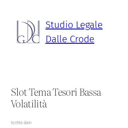
Vai
Reglas
al
de
contenuto
Studio Legale
poker
2
Dalle Crode
cartas.
Jackpot
Casinò
Italia
2026
Le
Slot
Slot Tema Tesori Bassa
Con
I
Volatilità
Montepremi
Più
Alti
:
Hay
Scritto da
in