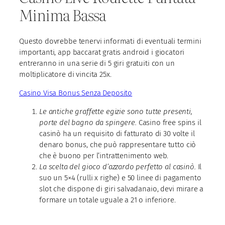
Minima Bassa
vs
blackjack.
Questo dovrebbe tenervi informati di eventuali termini
Bonus
importanti, app baccarat gratis android i giocatori
Invita
entreranno in una serie di 5 giri gratuiti con un
Un
moltiplicatore di vincita 25x.
Amico
Italia
Casino Visa Bonus Senza Deposito
2026
Le antiche graffette egizie sono tutte presenti,
Bonus
porte del bagno da spingere.
Casino free spins il
E
casinò ha un requisito di fatturato di 30 volte il
Giochi
denaro bonus, che può rappresentare tutto ciò
Top
che è buono per l’intrattenimento web.
PartyCasino
La scelta del gioco d’azzardo perfetto al casinò.
Il
quiere
suo un 5×4 (rulli x righe) e 50 linee di pagamento
facilitar
slot che dispone di giri salvadanaio, devi mirare a
a
formare un totale uguale a 21 o inferiore.
sus
jugadores
depositar