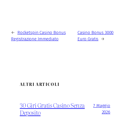
y
retirar
fondos,
por
lo
←
Rocketspin Casino Bonus
Casino Bonus 3000
que
Registrazione Immediato
Euro Gratis
→
ofrecen
tantos
métodos
de
pago
convenientes.
Slot
ALTRI ARTICOLI
Con
Bonus
Di
30 Giri Gratis Casino Senza
7 Maggio
Benvenuto
Deposito
2026
Italia
2026
Bonus