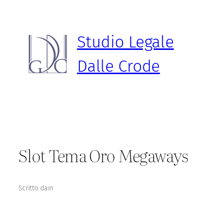
Vai
Poker
al
mira
contenuto
Studio Legale
no
deposit
Dalle Crode
bonus.
Macchinette
Slot
Gratis
Italia
2026
Bonus
Slot Tema Oro Megaways
E
Giochi
Top
:
Todo
Scritto da
in
lo
que