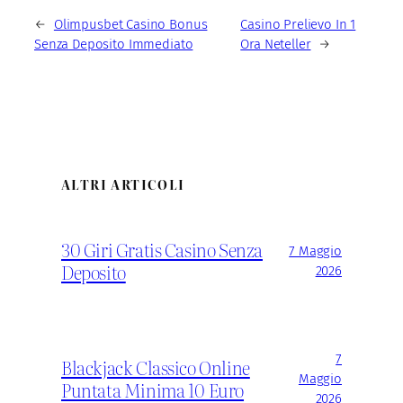
oportunidad
←
Olimpusbet Casino Bonus
Casino Prelievo In 1
de
Senza Deposito Immediato
Ora Neteller
→
éxito
con
su
bono.
App
Con
Bonus
ALTRI ARTICOLI
Di
Benvenuto
Senza
30 Giri Gratis Casino Senza
Deposito
7 Maggio
Italia
Deposito
2026
2026
Vinci
Sin
embargo,
7
Blackjack Classico Online
sea
Maggio
cual
Puntata Minima 10 Euro
2026
sea