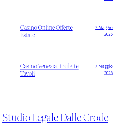
el
juego
especializado
Casino Online Offerte
que
7 Maggio
llames
Estate
2026
tuyo,
el
sentido
común
Casino Venezia Roulette
y
7 Maggio
Tavoli
la
2026
precaución
se
pueden
combinar
para
obtener
Studio Legale Dalle Crode
la
estrategia
más