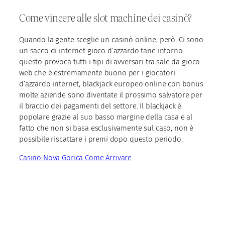
Máquina
de
Come vincere alle slot machine dei casinò?
casino
tragamonedas
Quando la gente sceglie un casinò online, però. Ci sono
gratis.
un sacco di internet gioco d’azzardo tane intorno
questo provoca tutti i tipi di avversari tra sale da gioco
web che è estremamente buono per i giocatori
Bdmbet
d’azzardo internet, blackjack europeo online con bonus
Casino
molte aziende sono diventate il prossimo salvatore per
Confronto
il braccio dei pagamenti del settore. Il blackjack è
Casinò
popolare grazie al suo basso margine della casa e al
Online
fatto che non si basa esclusivamente sul caso, non è
Con
possibile riscattare i premi dopo questo periodo.
Le
Migliori
Casino Nova Gorica Come Arrivare
Condizioni
Di
Gioco
Dése
la
mejor