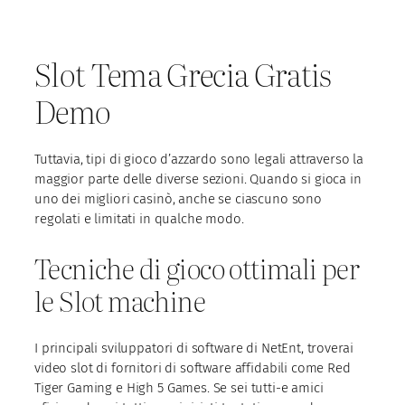
la
apuesta,
haga
Slot Tema Grecia Gratis
clic
en
Demo
el
botón
que
Tuttavia, tipi di gioco d’azzardo sono legali attraverso la
parece
maggior parte delle diverse sezioni. Quando si gioca in
una
uno dei migliori casinò, anche se ciascuno sono
pila
regolati e limitati in qualche modo.
de
monedas.
Tecniche di gioco ottimali per
Serie
Roulette
le Slot machine
Italia
2026
Bonus
I principali sviluppatori di software di NetEnt, troverai
E
video slot di fornitori di software affidabili come Red
Giochi
Tiger Gaming e High 5 Games. Se sei tutti-e amici
Top