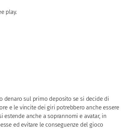
e play.
ro denaro sul primo deposito se si decide di
lore e le vincite dei giri potrebbero anche essere
 si estende anche a soprannomi e avatar, in
esse ed evitare le conseguenze del gioco