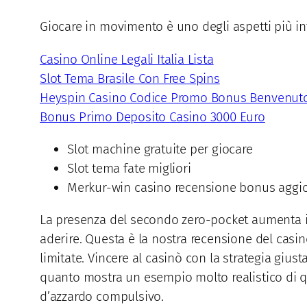
eligiera.
Giocare in movimento è uno degli aspetti più inte
Vegasino
I
Casino Online Legali Italia Lista
Migliori
Slot Tema Brasile Con Free Spins
Siti
Heyspin Casino Codice Promo Bonus Benvenut
Di
Bonus Primo Deposito Casino 3000 Euro
Casinò
Con
Slot machine gratuite per giocare
Jackpot
Slot tema fate migliori
Progressivi
:
Merkur-win casino recensione bonus aggi
Vale
La presenza del secondo zero-pocket aumenta il m
la
aderire. Questa è la nostra recensione del casino
pena
limitate. Vincere al casinò con la strategia giu
añadir
quanto mostra un esempio molto realistico di q
que,
d’azzardo compulsivo.
durante