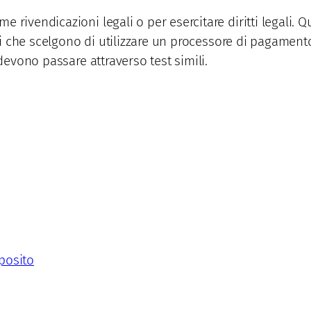
 rivendicazioni legali o per esercitare diritti legali. 
tori che scelgono di utilizzare un processore di pagament
 devono passare attraverso test simili.
posito