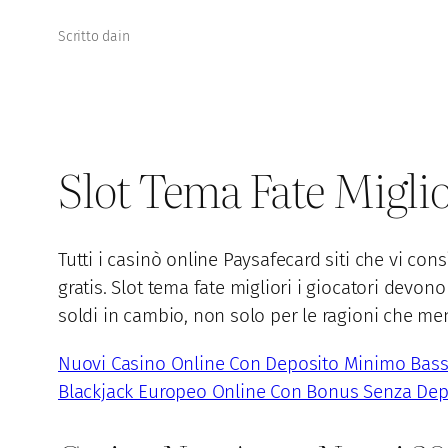
Posto
:
Scritto da
in
Casiqo
Casino
no
acepta
jugadores
Slot Tema Fate Miglio
de
Estados
Unidos.
Tutti i casinò online Paysafecard siti che vi con
Casino
gratis. Slot tema fate migliori i giocatori dev
Deposito
soldi in cambio, non solo per le ragioni che m
Minimo
50
Nuovi Casino Online Con Deposito Minimo Bas
Centesimi
Blackjack Europeo Online Con Bonus Senza Dep
Italia
2026