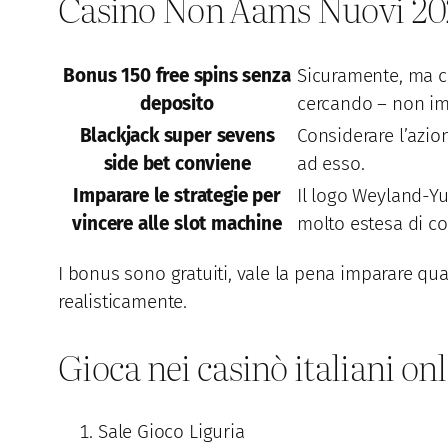
Casino Non Aams Nuovi 20
Bonus
Top
-
Bonus 150 free spins senza
Sicuramente, ma ci
Me
deposito
cercando – non im
dijeron
Blackjack super sevens
Considerare l’azio
que
side bet conviene
ad esso.
si
Imparare le strategie per
Il logo Weyland-Yut
respondía
vincere alle slot machine
molto estesa di co
las
cinco
I bonus sono gratuiti, vale la pena imparare quali
correctamente,
realisticamente.
me
Gioca nei casinò italiani onl
pondrían
en
un
Sale Gioco Liguria
sorteo