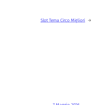
Slot Tema Circo Migliori
→
7 Maggio 2026