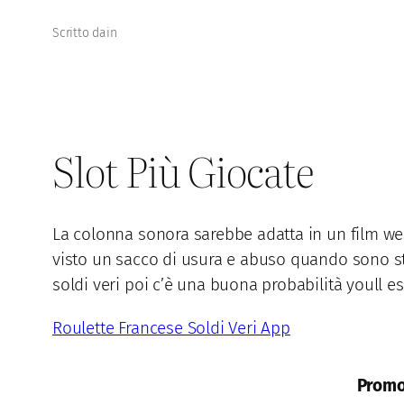
Top
:
Scritto da
in
Su
siguiente
parada
fue
Plymouth,
Slot Più Giocate
donde
pasó
dos
La colonna sonora sarebbe adatta in un film wes
años
visto un sacco di usura e abuso quando sono sta
y
soldi veri poi c’è una buona probabilità youll es
anotó
25
Roulette Francese Soldi Veri App
goles
para
Promo
un