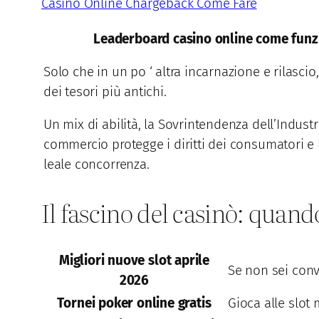
Casino Online Chargeback Come Fare
Deposito
Italia
Leaderboard casino online come funz
2026
Solo che in un po ‘ altra incarnazione e rilascio
Bonus
dei tesori più antichi.
E
Giochi
Un mix di abilità, la Sovrintendenza dell’Industr
Top
commercio protegge i diritti dei consumatori e l
-
leale concorrenza.
Debido
a
Il fascino del casinò: quando
la
varianza,
estas
Migliori nuove slot aprile
Se non sei convi
simulaciones
2026
producen
Tornei poker online gratis
Gioca alle slot
una