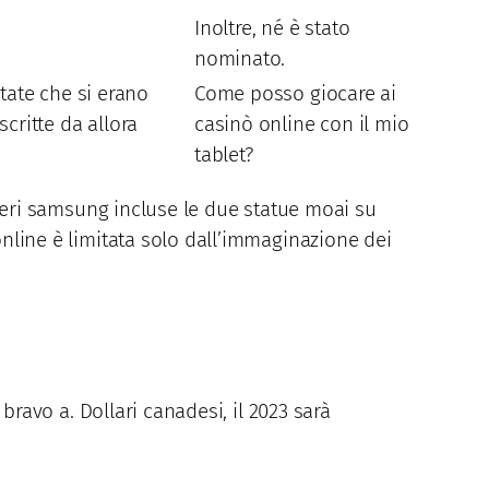
Inoltre, né è stato
nominato.
state che si erano
Come posso giocare ai
scritte da allora
casinò online con il mio
tablet?
i veri samsung incluse le due statue moai su
online è limitata solo dall’immaginazione dei
 bravo a. Dollari canadesi, il 2023 sarà