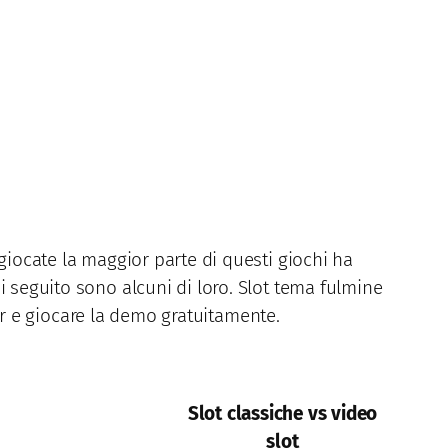
giocate la maggior parte di questi giochi ha
 seguito sono alcuni di loro. Slot tema fulmine
ter e giocare la demo gratuitamente.
Slot classiche vs video
slot