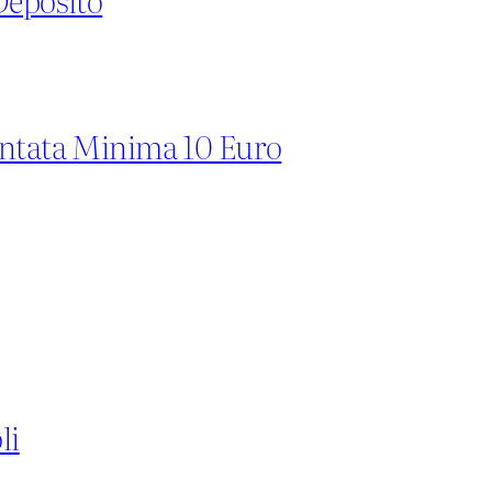
untata Minima 10 Euro
li