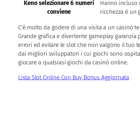
Keno selezionare 6 numeri
Hanno incluso u
variedad
conviene
ricchezza è un 
de
resultados
C’è molto da godere di una visita a un casinò ter
potenciales
Grande grafica e divertente gameplay garanzia po
diferentes.
errori ed evitare le slot che non valgono il tuo t
Vincite
dai migliori sviluppatori i cui giochi sono ospita
Slot
giocare a qualsiasi giochi da casinò online.
Italia
Lista Slot Online Con Buy Bonus Aggiornata
2026
Bonus
E
Giochi
Top
:
Visa
y
MasterCard