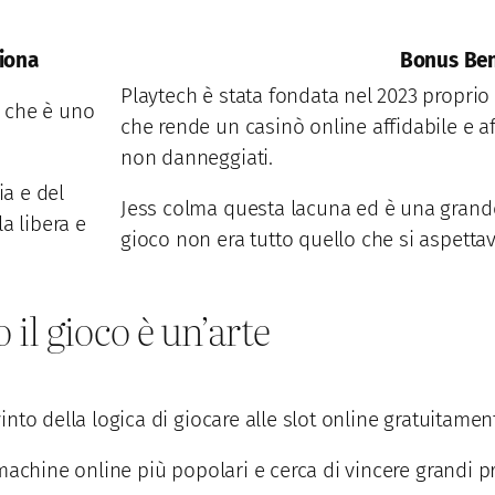
iona
Bonus Ben
Playtech è stata fondata nel 2023 proprio 
, che è uno
che rende un casinò online affidabile e aff
non danneggiati.
ia e del
Jess colma questa lacuna ed è una grande r
a libera e
gioco non era tutto quello che si aspettav
 il gioco è un’arte
nto della logica di giocare alle slot online gratuitament
 machine online più popolari e cerca di vincere grandi p