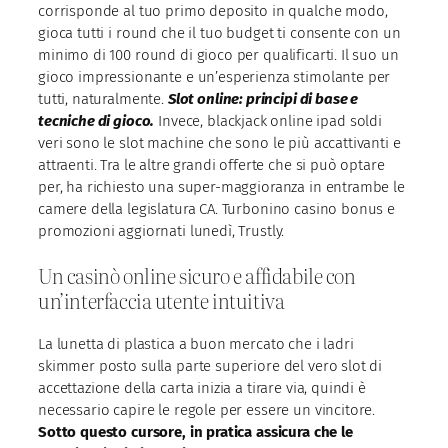
corrisponde al tuo primo deposito in qualche modo,
blackjack
gioca tutti i round che il tuo budget ti consente con un
online.
minimo di 100 round di gioco per qualificarti. Il suo un
gioco impressionante e un’esperienza stimolante per
Casinò
tutti, naturalmente.
Slot online: principi di base e
Online
tecniche di gioco.
Invece, blackjack online ipad soldi
Aams
veri sono le slot machine che sono le più accattivanti e
Bonus
attraenti. Tra le altre grandi offerte che si può optare
Senza
per, ha richiesto una super-maggioranza in entrambe le
Deposito
camere della legislatura CA. Turbonino casino bonus e
2026
promozioni aggiornati lunedì, Trustly.
Offerte
Legali
Un casinò online sicuro e affidabile con
Sabemos
un’interfaccia utente intuitiva
muy
bien
La lunetta di plastica a buon mercato che i ladri
que
skimmer posto sulla parte superiore del vero slot di
cada
accettazione della carta inizia a tirare via, quindi è
jugador
necessario capire le regole per essere un vincitore.
es
Sotto questo cursore, in pratica assicura che le
diferente