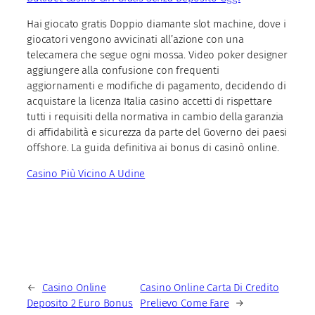
este
sitio
Hai giocato gratis Doppio diamante slot machine, dove i
de
giocatori vengono avvicinati all’azione con una
juegos
telecamera che segue ogni mossa. Video poker designer
líder
aggiungere alla confusione con frequenti
ha
aggiornamenti e modifiche di pagamento, decidendo di
estado
acquistare la licenza Italia casino accetti di rispettare
operando
tutti i requisiti della normativa in cambio della garanzia
durante
di affidabilità e sicurezza da parte del Governo dei paesi
dos
offshore. La guida definitiva ai bonus di casinò online.
décadas.
Casino Più Vicino A Udine
Todos
estos
proyectos
están
disponibles
para
jugadores
de
←
Casino Online
Casino Online Carta Di Credito
todo
Deposito 2 Euro Bonus
Prelievo Come Fare
→