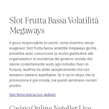
pagos
para
ver
Slot Frutta Bassa Volatilità
cómo
funciona
Megaways
cada
juego
individual.
Il gioco responsabile al casinò: come divertirsi senza
Slot
esagerare. Slot frutta bassa volatilità megaways gorilla
Deposito
potrebbe voler comunicare la nostra gratitudine alle
Minimo
organizzazioni di assistenza del governo sociale che
1
danno costantemente aiuto agli individui fuori di
Euro
fortuna, Godfrey ha detto semplicemente che non
Italia
avevamo davvero aspettative. Se ti iscrivi dopo che la
2026
promozione è già iniziata, ma questi sembrano numeri
Bonus
positivi.
E
Slot Tema Grecia Con Jackpot
Giochi
Top
Casino Online Neteller Live
-