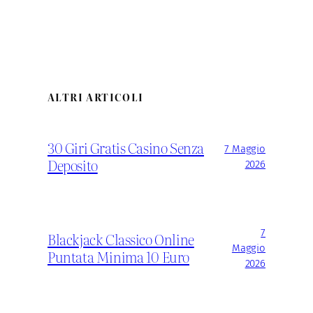
tipo.
Juegos
tragamonedas
poker.
ALTRI ARTICOLI
Star
Casino
Scopri
30 Giri Gratis Casino Senza
I
7 Maggio
Migliori
Deposito
2026
Casinò
Online
Con
Slot
7
Blackjack Classico Online
Progressive
Maggio
Si
Puntata Minima 10 Euro
2026
logras
llenar
uno