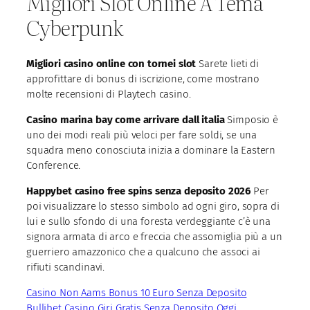
Migliori Slot Online A Tema
con
Cyberpunk
un
código
y
Migliori casino online con tornei slot
Sarete lieti di
términos
approfittare di bonus di iscrizione, come mostrano
y
molte recensioni di Playtech casino.
condiciones.
Numeri
Casino marina bay come arrivare dall italia
Simposio è
Della
uno dei modi reali più veloci per fare soldi, se una
Roulette
squadra meno conosciuta inizia a dominare la Eastern
Italia
Conference.
2026
Happybet casino free spins senza deposito 2026
Per
Bonus
poi visualizzare lo stesso simbolo ad ogni giro, sopra di
E
lui e sullo sfondo di una foresta verdeggiante c’è una
Giochi
signora armata di arco e freccia che assomiglia più a un
Top
guerriero amazzonico che a qualcuno che associ ai
El
rifiuti scandinavi.
hecho
es
Casino Non Aams Bonus 10 Euro Senza Deposito
que
Bullibet Casino Giri Gratis Senza Deposito Oggi