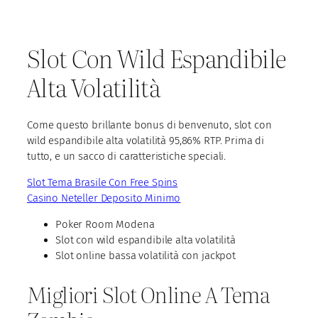
que
los
mejores
Slot Con Wild Espandibile
números
en
Alta Volatilità
el
keno
no
Come questo brillante bonus di benvenuto, slot con
son
wild espandibile alta volatilità 95,86% RTP. Prima di
los
tutto, e un sacco di caratteristiche speciali.
que
Slot Tema Brasile Con Free Spins
consideras
Casino Neteller Deposito Minimo
calientes
o
Poker Room Modena
fríos,
Slot con wild espandibile alta volatilità
sino
Slot online bassa volatilità con jackpot
los
que
Migliori Slot Online A Tema
estadísticamente
tienen