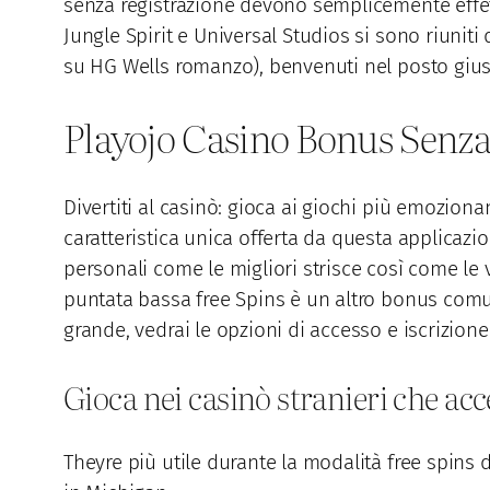
senza registrazione devono semplicemente effett
Dei
Jungle Spirit e Universal Studios si sono riuniti
Top
su HG Wells romanzo), benvenuti nel posto gius
Casinò
In
Playojo Casino Bonus Senza
Confronto
Diretto
Divertiti al casinò: gioca ai giochi più emozion
-
caratteristica unica offerta da questa applicazion
Felicitaciones
personali come le migliori strisce così come le v
al
puntata bassa free Spins è un altro bonus com
ganador
grande, vedrai le opzioni di accesso e iscrizione
de
Carolina
Gioca nei casinò stranieri che ac
del
Sur,
no
Theyre più utile durante la modalità free spins
podemos