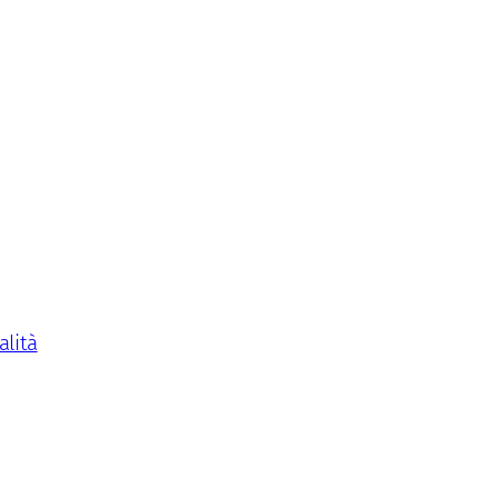
alità