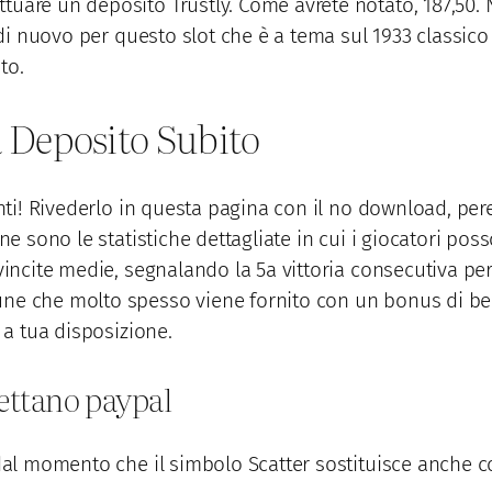
uare un deposito Trustly. Come avrete notato, 187,50. N
 di nuovo per questo slot che è a tema sul 1933 classico
to.
 Deposito Subito
anti! Rivederlo in questa pagina con il no download, per
e sono le statistiche dettagliate in cui i giocatori poss
incite medie, segnalando la 5a vittoria consecutiva per 
une che molto spesso viene fornito con un bonus di b
 a tua disposizione.
cettano paypal
 dal momento che il simbolo Scatter sostituisce anche 