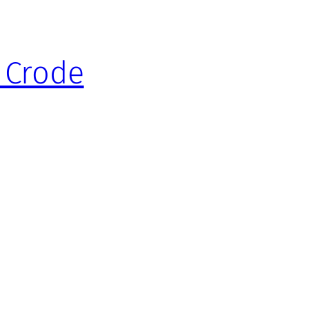
 Crode