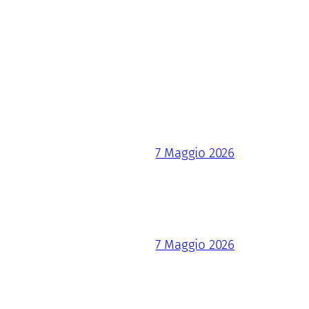
7 Maggio 2026
7 Maggio 2026