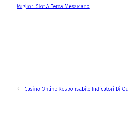
Migliori Slot A Tema Messicano
basta
con
probar
directamente
los
juegos
de
Tragamonedas
gratis
desde
tu
←
Casino Online Responsabile Indicatori Di Qu
ordenador
o
dispositivo
móvil..