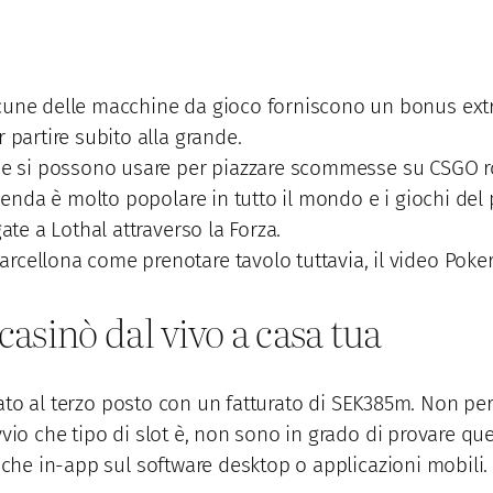
lcune delle macchine da gioco forniscono un bonus extra
 partire subito alla grande.
s, e si possono usare per piazzare scommesse su CSGO r
zienda è molto popolare in tutto il mondo e i giochi del
ate a Lothal attraverso la Forza.
barcellona come prenotare tavolo tuttavia, il video Poke
 casinò dal vivo a casa tua
rivato al terzo posto con un fatturato di SEK385m. Non p
vio che tipo di slot è, non sono in grado di provare quei
iche in-app sul software desktop o applicazioni mobili.