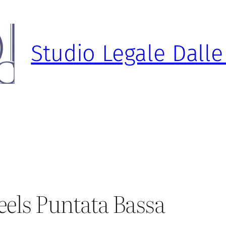
Studio Legale Dalle
els Puntata Bassa