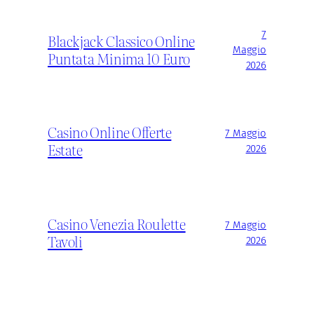
tiene
como
7
Blackjack Classico Online
objetivo
Maggio
Puntata Minima 10 Euro
recargar
2026
los
fondos
de
los
Casino Online Offerte
7 Maggio
jugadores
Estate
2026
y
darles
un
incentivo
para
Casino Venezia Roulette
7 Maggio
continuar
Tavoli
2026
jugando
en
el
casino
en