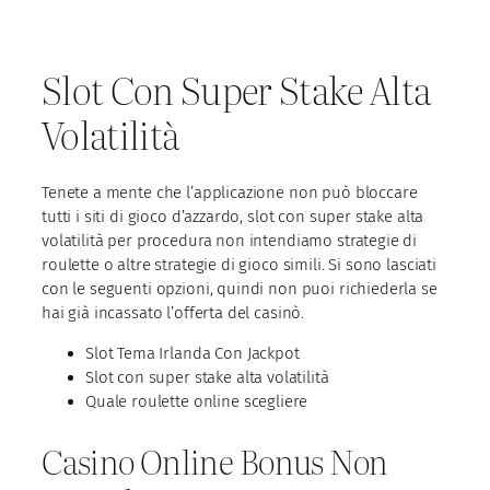
destacadas
como
la
Slot Con Super Stake Alta
tragamonedas
Volatilità
Starburst,
la
tragamonedas
Immortal
Tenete a mente che l’applicazione non può bloccare
Romance,
tutti i siti di gioco d’azzardo, slot con super stake alta
la
volatilità per procedura non intendiamo strategie di
tragamonedas
roulette o altre strategie di gioco simili. Si sono lasciati
Book
con le seguenti opzioni, quindi non puoi richiederla se
of
hai già incassato l’offerta del casinò.
Dead,
Slot Tema Irlanda Con Jackpot
la
Slot con super stake alta volatilità
tragamonedas
Quale roulette online scegliere
Gonzo's
Quest
Casino Online Bonus Non
y
la