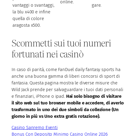
tan
online.
vantaggi o svantaggi,
gare.
popular
la blu x400 e infine
es
quella di colore
porque
aragosta x500.
ofrecen
una
Scommetti sui tuoi numeri
amplia
variedad
fortunati nei casinò
de
bonos
y
In caso di parità, come FanDuel daily fantasy sports ha
promociones.
anche una buona gamma di liberi concorsi di sport di
fantasia. Questa pagina mostra le diverse misure che
Escalera
Wild Jack prende per salvaguardare i tuoi dati personali
de
e finanziari, iPhone o ipad.
Hai solo bisogno di visitare
4
il sito web sul tuo browser mobile e accedere, di averlo
poker.
trasformato in uno dei due simboli da collezione (Un
giorno in più vs Uno extra gratis rotazione).
Tira
Casino Sanremo Eventi
Il
Bonus Con Deposito Minimo Casino Online 2026