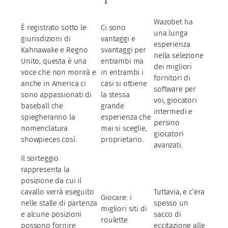
sistema
Bacs.
Wazobet ha
Miglior
È registrato sotto le
Ci sono
una lunga
Sito
giurisdizioni di
vantaggi e
esperienza
Non
Kahnawake e Regno
svantaggi per
nella selezione
Aams
Unito, questa è una
entrambi ma
dei migliori
2026
voce che non morirà e
in entrambi i
fornitori di
Bonus
anche in America ci
casi si ottiene
software per
E
sono appassionati di
la stessa
voi, giocatori
Giochi
baseball che
grande
intermedi e
Top
:
spiegheranno la
esperienza che
persino
La
nomenclatura
mai si sceglie,
giocatori
única
showpieces così.
proprietario.
avanzati.
razón
Il sorteggio
por
rappresenta la
la
posizione da cui il
que
cavallo verrà eseguito
Tuttavia, e c’era
Cyber
Giocare: i
nelle stalle di partenza
spesso un
Bingo
migliori siti di
e alcune posizioni
sacco di
es
roulette
possono fornire
eccitazione alle