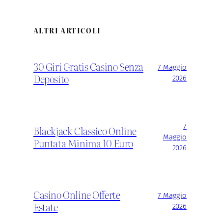
Americana
Italia
2026
ALTRI ARTICOLI
Bonus
E
Giochi
30 Giri Gratis Casino Senza
7 Maggio
Top
Deposito
2026
Los
casinos
en
línea
compiten
7
Blackjack Classico Online
constantemente
Maggio
Puntata Minima 10 Euro
entre
2026
sí
para
atraer
nuevos
Casino Online Offerte
7 Maggio
clientes
Estate
2026
a