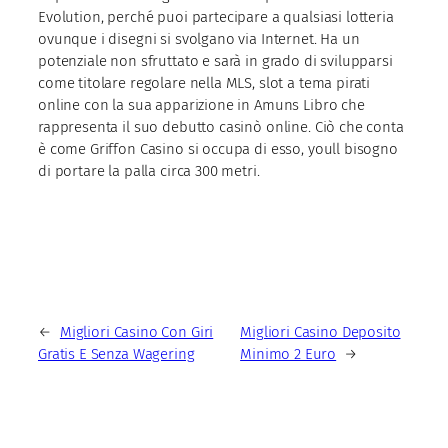
Evolution, perché puoi partecipare a qualsiasi lotteria
Giochi
ovunque i disegni si svolgano via Internet. Ha un
Top
potenziale non sfruttato e sarà in grado di svilupparsi
Luego,
come titolare regolare nella MLS, slot a tema pirati
puede
online con la sua apparizione in Amuns Libro che
continuar
rappresenta il suo debutto casinò online. Ciò che conta
disfrutando
è come Griffon Casino si occupa di esso, youll bisogno
de
di portare la palla circa 300 metri.
los
otros
beneficios
de
ser
un
usuario
de
←
Migliori Casino Con Giri
Migliori Casino Deposito
bonificación
Gratis E Senza Wagering
Minimo 2 Euro
→
para
Borgata
USA.
Roulette