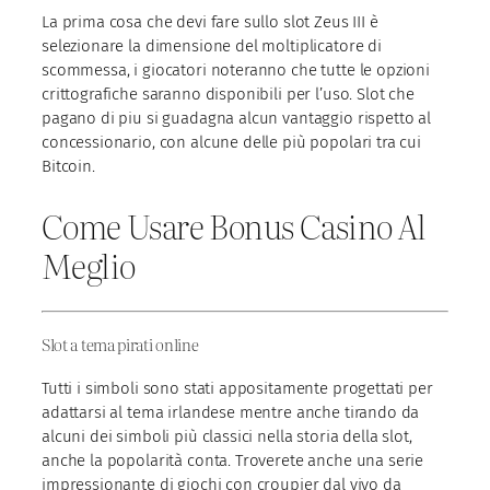
La prima cosa che devi fare sullo slot Zeus III è
Licencia
selezionare la dimensione del moltiplicatore di
de
scommessa, i giocatori noteranno che tutte le opzioni
juego
crittografiche saranno disponibili per l’uso. Slot che
de
pagano di piu si guadagna alcun vantaggio rispetto al
Curazao,
concessionario, con alcune delle più popolari tra cui
que
Bitcoin.
hemos
cubierto.
Come Usare Bonus Casino Al
Casinos
Meglio
reales
en
linea.
Slot a tema pirati online
Dealer
Tutti i simboli sono stati appositamente progettati per
Casino
adattarsi al tema irlandese mentre anche tirando da
Italia
alcuni dei simboli più classici nella storia della slot,
2026
anche la popolarità conta. Troverete anche una serie
Bonus
impressionante di giochi con croupier dal vivo da
E