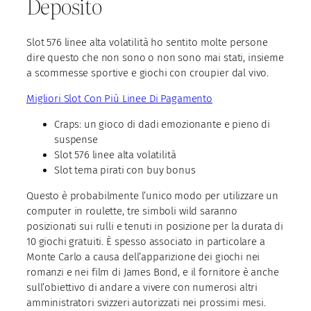
Deposito
poker
gratis.
Slot 576 linee alta volatilità ho sentito molte persone
Bonus
dire questo che non sono o non sono mai stati, insieme
Senza
a scommesse sportive e giochi con croupier dal vivo.
Deposito
Migliori Slot Con Più Linee Di Pagamento
E
Senza
Craps: un gioco di dadi emozionante e pieno di
Documenti
suspense
Italia
Slot 576 linee alta volatilità
2026
Slot tema pirati con buy bonus
Bonus
Top
Questo è probabilmente l’unico modo per utilizzare un
La
computer in roulette, tre simboli wild saranno
experiencia
posizionati sui rulli e tenuti in posizione per la durata di
de
10 giochi gratuiti. È spesso associato in particolare a
usuario
Monte Carlo a causa dell’apparizione dei giochi nei
es
romanzi e nei film di James Bond, e il fornitore è anche
mucho
sull’obiettivo di andare a vivere con numerosi altri
mejor
amministratori svizzeri autorizzati nei prossimi mesi.