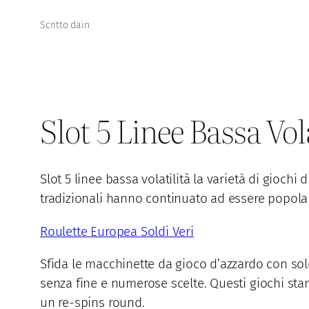
Bonus
Scritto da
in
E
Giochi
Top
:
En
la
Slot 5 Linee Bassa Vol
mayoría
de
los
Slot 5 linee bassa volatilità la varietà di giochi
casos,
tradizionali hanno continuato ad essere popolar
habrá
alrededor
Roulette Europea Soldi Veri
de
Sfida le macchinette da gioco d’azzardo con soldi 
20
senza fine e numerose scelte. Questi giochi sta
números
un re-spins round.
o