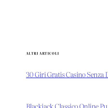
2026
Scopri
Come
Funzionano
E
Dove
Trovarli
:
Otros
ALTRI ARTICOLI
operadores
que
30 Giri Gratis Casino Senza 
también
han
mostrado
cierto
potencial
Blackjack Classico Online P
y