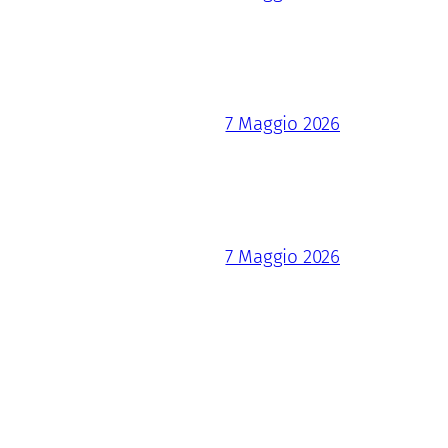
7 Maggio 2026
7 Maggio 2026