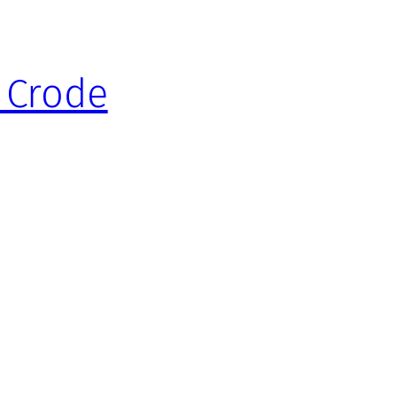
 Crode