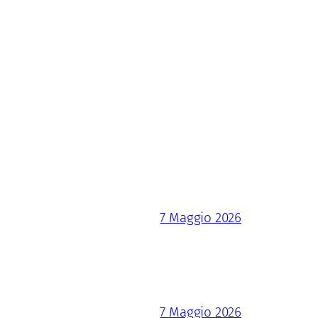
7 Maggio 2026
7 Maggio 2026