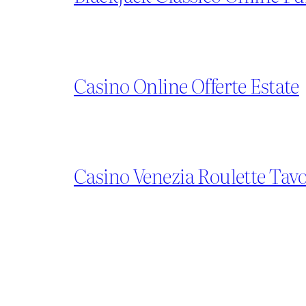
probablemente
presentarán
ofertas
para
Casino Online Offerte Estate
las
licencias
incluyen
Hard
Casino Venezia Roulette Tavo
Rock
International,
Rush
Street
Interactive
y
Ballys
Corporation.