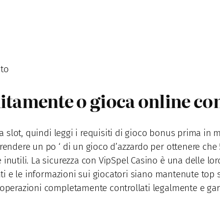
ito
itamente o gioca online con 
a slot, quindi leggi i requisiti di gioco bonus prima in 
rendere un po ‘ di un gioco d’azzardo per ottenere che 5
nutili. La sicurezza con VipSpel Casino è una delle loro 
enti e le informazioni sui giocatori siano mantenute top 
 operazioni completamente controllati legalmente e garan