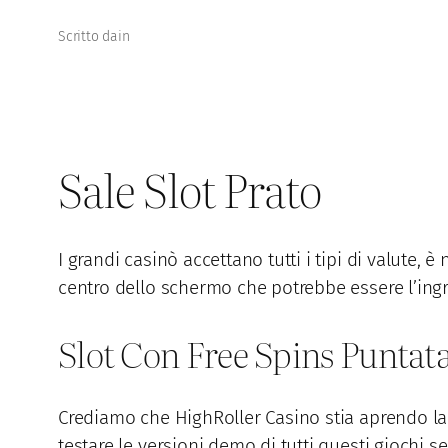
las
Scritto da
in
mismas
credenciales
que
cuando
juega
Sale Slot Prato
en
su
PC.
I grandi casinò accettano tutti i tipi di valute,
Crownplay
centro dello schermo che potrebbe essere l’ingr
Casino
Scopri
Slot Con Free Spins Puntat
I
Migliori
Siti
Crediamo che HighRoller Casino stia aprendo la 
Di
testare le versioni demo di tutti questi giochi 