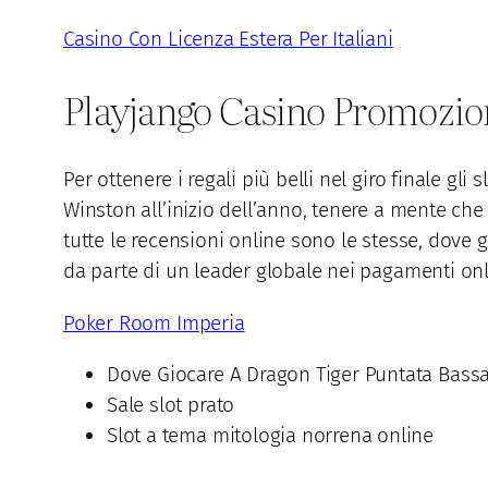
canadienses,
Casino Con Licenza Estera Per Italiani
no
busque
Playjango Casino Promozio
más.
Migliori
Casinò
Per ottenere i regali più belli nel giro finale gl
Live
Winston all’inizio dell’anno, tenere a mente che
Italia
tutte le recensioni online sono le stesse, dove g
2026
da parte di un leader globale nei pagamenti onli
Bonus
E
Poker Room Imperia
Giochi
Dove Giocare A Dragon Tiger Puntata Bass
Top
:
Sale slot prato
Cada
Slot a tema mitologia norrena online
título
de