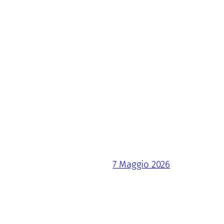
7 Maggio 2026