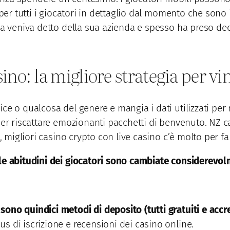
 per tutti i giocatori in dettaglio dal momento che sono
sa veniva detto della sua azienda e spesso ha preso dec
no: la migliore strategia per vi
e o qualcosa del genere e mangia i dati utilizzati per 
 per riscattare emozionanti pacchetti di benvenuto. NZ
, migliori casino crypto con live casino c’è molto per f
 le abitudini dei giocatori sono cambiate considerevo
ono quindici metodi di deposito (tutti gratuiti e accr
us di iscrizione e recensioni dei casino online.