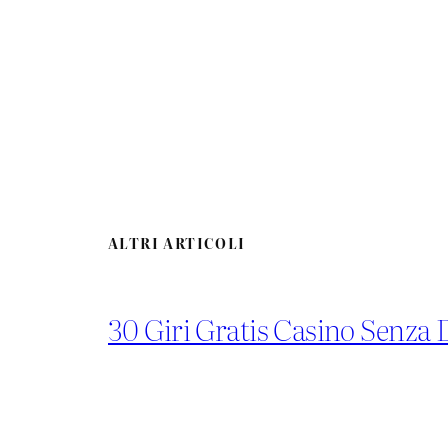
estándares
de
equidad.
Juego
dados
poker
online.
ALTRI ARTICOLI
Betitaly
30 Giri Gratis Casino Senza 
Casino
Valutazioni
Degli
Operatori
Di