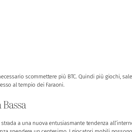
 è necessario scommettere più BTC. Quindi più giochi, sale
esso al tempio dei Faraoni.
a Bassa
strada a una nuova entusiasmante tendenza all’interno 
senza spendere un centesimo. I giocatori mobili possono