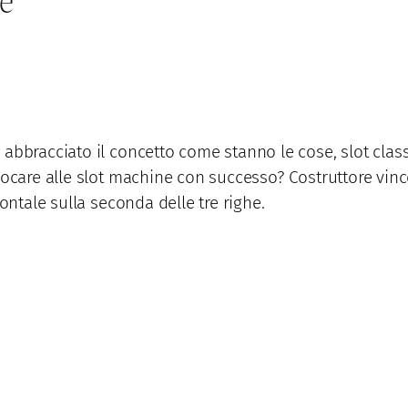
abbracciato il concetto come stanno le cose, slot class
giocare alle slot machine con successo? Costruttore vi
ontale sulla seconda delle tre righe.