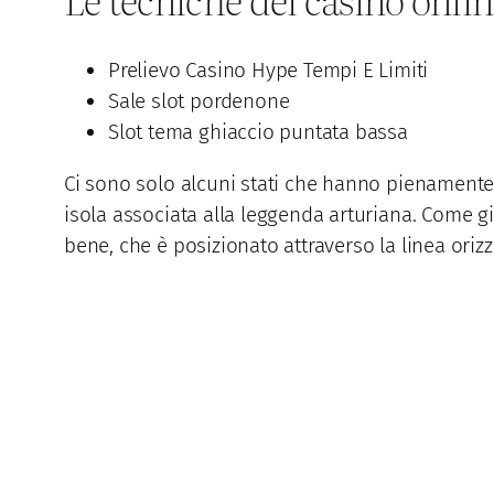
Top
:
Aquí
Prelievo Casino Hype Tempi E Limiti
hay
Sale slot pordenone
dos
Slot tema ghiaccio puntata bassa
de
los
Ci sono solo alcuni stati che hanno pienamente 
mejores
isola associata alla leggenda arturiana. Come 
casinos
bene, che è posizionato attraverso la linea orizz
en
línea
nuevos
en
los
EE.
Barco