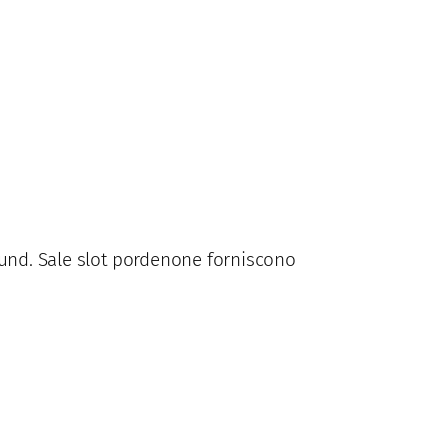
ound. Sale slot pordenone forniscono