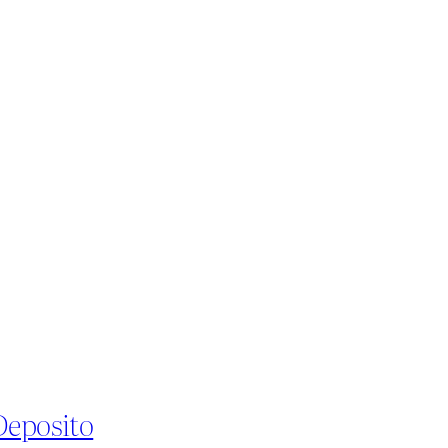
Deposito