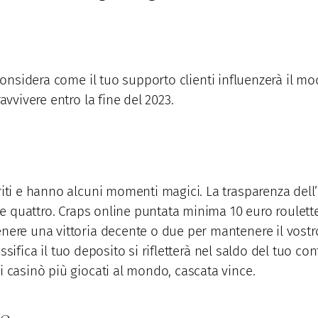
onsidera come il tuo supporto clienti influenzerà il mod
avvivere entro la fine del 2023.
riti e hanno alcuni momenti magici. La trasparenza dell
one quattro. Craps online puntata minima 10 euro roulett
nere una vittoria decente o due per mantenere il vostro
classifica il tuo deposito si rifletterà nel saldo del tuo
i casinò più giocati al mondo, cascata vince.
ne