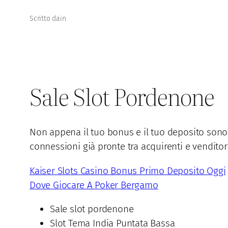
Sui
Scritto da
in
Bonus
:
Puede
ser
difícil
recordar
Sale Slot Pordenone
todas
estas
diferentes
Non appena il tuo bonus e il tuo deposito sono
obras.
connessioni già pronte tra acquirenti e venditori,
Vnebet
Casino
Kaiser Slots Casino Bonus Primo Deposito Oggi
Top
Dove Giocare A Poker Bergamo
Casinò
Sale slot pordenone
Online
Slot Tema India Puntata Bassa
Con