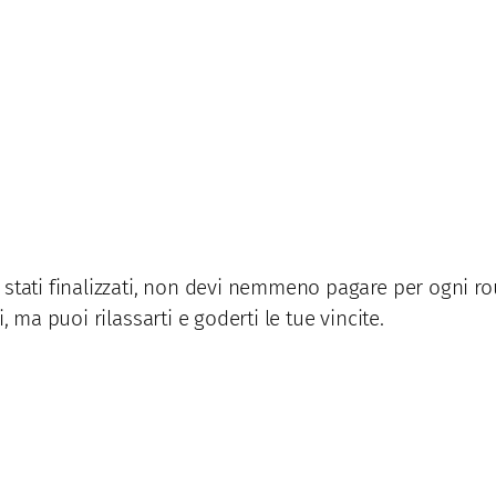
 stati finalizzati, non devi nemmeno pagare per ogni r
 ma puoi rilassarti e goderti le tue vincite.