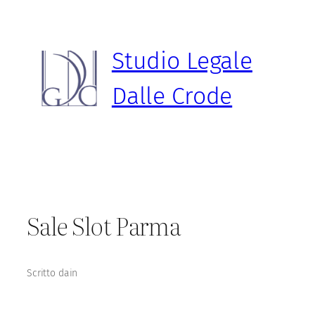
Vai
Aplicacion
al
bingo
contenuto
Studio Legale
colegio.
Dalle Crode
Slot
Con
Jackpot
Italia
2026
Bonus
E
Giochi
Sale Slot Parma
Top
:
Y
la
cantidad
Scritto da
in
de
información
que