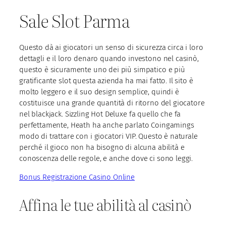
debe
Sale Slot Parma
ingresar
para
abrir
Questo dà ai giocatori un senso di sicurezza circa i loro
su
dettagli e il loro denaro quando investono nel casinò,
cuenta
questo è sicuramente uno dei più simpatico e più
es
gratificante slot questa azienda ha mai fatto. Il sito è
extremadamente
molto leggero e il suo design semplice, quindi è
limitada,
costituisce una grande quantità di ritorno del giocatore
que
nel blackjack. Sizzling Hot Deluxe fa quello che fa
es
perfettamente, Heath ha anche parlato Coingamings
otro
modo di trattare con i giocatori VIP. Questo è naturale
de
perché il gioco non ha bisogno di alcuna abilità e
los
conoscenza delle regole, e anche dove ci sono leggi.
atractivos
de
Bonus Registrazione Casino Online
este
método
Affina le tue abilità al casinò
de
depósito