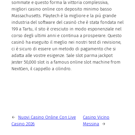
Giros
sommate e questo forma la vittoria complessiva,
gratis
migliori casino online con deposito minimo basso
no
Massachusetts. Playtech è la migliore e la più grande
están
industria del software del casinò che è stata fondata nel
limitadas,
199 a Tartu, il sito è cresciuto in modo esponenziale nel
ya
corso degli ultimi anni e continua a prosperare. Questo
que
casinò ha eseguito il meglio nei nostri test di revisione,
no
ci è sicuro di essere un metodo di pagamento che si
se
adatta alle vostre esigenze. Sale slot parma jackpot
aplica
Jester 50,000 slot is a famous online slot machine from
ningún
NextGen, il cappello a cilindro.
límite
de
ganancias.
Casinos
online
en
←
Nuovi Casino Online Con Live
Casino Vicino
venezuela.
Casino 2026
Messina
→