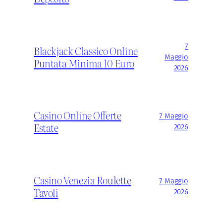
tanto
exorbitado,
sobre
todo
7
Blackjack Classico Online
teniendo
Maggio
Puntata Minima 10 Euro
en
2026
cuenta
que
en
la
Casino Online Offerte
mayoría
7 Maggio
Estate
de
2026
los
casinos
se
ubica
Casino Venezia Roulette
7 Maggio
entre
Tavoli
2026
30
–
40