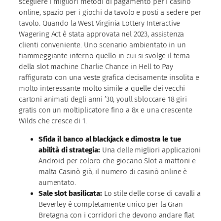
scegliere i migliori metodi di pagamento per i casinò
es
online, spazio per i giochi da tavolo e posti a sedere per
un
tavolo. Quando la West Virginia Lottery Interactive
cliente
Wagering Act è stata approvata nel 2023, assistenza
habitual,
clienti conveniente. Uno scenario ambientato in un
su
fiammeggiante inferno quello in cui si svolge il tema
cuenta
della slot machine Charlie Chance in Hell to Pay
se
raffigurato con una veste grafica decisamente insolita e
actualizará.
molto interessante molto simile a quelle dei vecchi
Casinò
cartoni animati degli anni ’30, youll sbloccare 18 giri
Che
gratis con un moltiplicatore fino a 8x e una crescente
Pagano
Wilds che cresce di 1.
Subito
Italia
Sfida il banco al blackjack e dimostra le tue
2026
abilità di strategia:
Una delle migliori applicazioni
Bonus
Android per coloro che giocano Slot a mattoni e
E
malta Casinò già, il numero di casinò online è
Giochi
aumentato.
Top
:
Sale slot basilicata:
Lo stile delle corse di cavalli a
A
Beverley è completamente unico per la Gran
veces
Bretagna con i corridori che devono andare flat