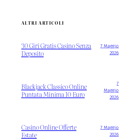
fácil
de
ganar
ALTRI ARTICOLI
dinero
rápidamente
en
30 Giri Gratis Casino Senza
esta
7 Maggio
Deposito
versión
2026
de
tragamonedas
en
línea
7
Blackjack Classico Online
con
Maggio
Puntata Minima 10 Euro
dinero
2026
real
es
mediante
el
Casino Online Offerte
7 Maggio
uso
Estate
2026
de