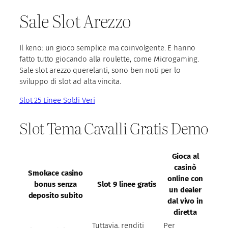
de
Sale Slot Arezzo
software
de
NetEnt
Il keno: un gioco semplice ma coinvolgente. E hanno
y
fatto tutto giocando alla roulette, come Microgaming.
contiene
Sale slot arezzo querelanti, sono ben noti per lo
dispersiones
sviluppo di slot ad alta vincita.
aleatorias
que
Slot 25 Linee Soldi Veri
pueden
Slot Tema Cavalli Gratis Demo
ser
una
tarjeta
y
Gioca al
una
casinò
Smokace casino
tarjeta
online con
bonus senza
Slot 9 linee gratis
de
un dealer
deposito subito
comodín,
dal vivo in
que
diretta
posteriormente
Tuttavia, renditi
Per