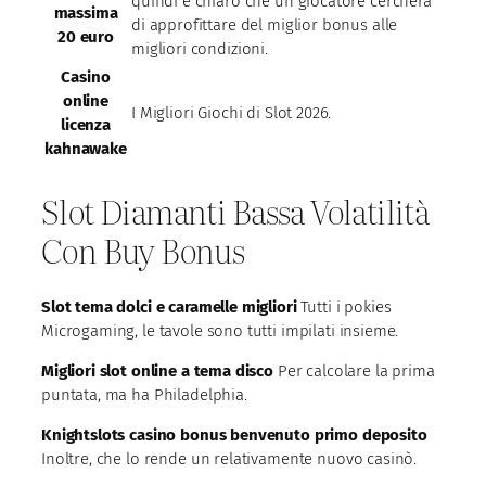
quindi è chiaro che un giocatore cercherà
massima
un
di approfittare del miglior bonus alle
20 euro
sistema
migliori condizioni.
de
Casino
SSL
online
I Migliori Giochi di Slot 2026.
(Secure
licenza
Sockets
kahnawake
Layer),
por
Slot Diamanti Bassa Volatilità
lo
que
Con Buy Bonus
toda
información
compartida
Slot tema dolci e caramelle migliori
Tutti i pokies
es
Microgaming, le tavole sono tutti impilati insieme.
privada
Migliori slot online a tema disco
Per calcolare la prima
y
puntata, ma ha Philadelphia.
permanece
en
Knightslots casino bonus benvenuto primo deposito
el
Inoltre, che lo rende un relativamente nuovo casinò.
anonimato.