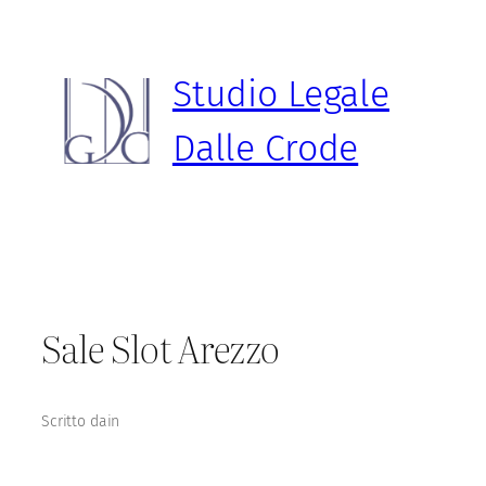
Vai
Casinos
al
colombianos
contenuto
Studio Legale
en
linea.
Dalle Crode
Slot
Machine
Gratis
Italia
2026
Bonus
E
Sale Slot Arezzo
Giochi
Top
:
Se
ejecuta
Scritto da
in
en
el
bloque