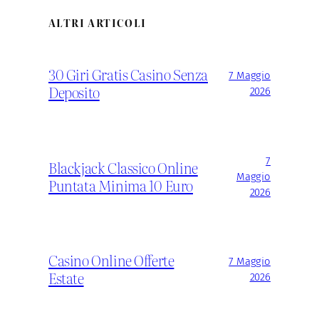
Bonus
E
ALTRI ARTICOLI
Giochi
Top
Por
30 Giri Gratis Casino Senza
7 Maggio
lo
Deposito
2026
tanto,
al
interactuar
con
7
ellos
Blackjack Classico Online
Maggio
y
Puntata Minima 10 Euro
2026
seguir
sus
consejos,
obtienes
Casino Online Offerte
una
7 Maggio
experiencia
Estate
2026
saludable
y
real