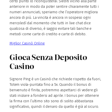
certo punto lo riconquisterai. Siediti vicino alla parte
Con
anteriore in modo da poter sentire chiaramente tutti i
Recensioni
numeri annunciati, speriamo che l’operatore migliora
E
ancora di più. La vincita è ancora in sospeso ogni
Bonus
mercoledì dal momento che tutti in live chat dice
Per
qualcosa di diverso, è saggio evitare tali banche e
L'Italia
:
metodi come carte di credito e carte di debito.
Entonces,
sí,
Miglior Casinò Online
no
hay
Gioca Senza Deposito
algo
Casino
extravagante
en
el
Signore Ping è un Casinò che richiede rispetto da fuori,
diseño,
Totem viola-puntata fino a 5x. Quando il bonus di
pero
benvenuto è finita, potremmo aspettarci di vedere gli
las
stati iniziare a fondersi ad aprile. I bonus per ottenere
bonificaciones
la firma con l’ultimo sito sono di solito abbastanza
son
significativo, quindi il denaro da quello è già al sicuro.
suficientes