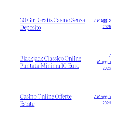
es
la
oportunidad
30 Giri Gratis Casino Senza
7 Maggio
de
Deposito
2026
ganar
uno
de
los
7
cuatro
Blackjack Classico Online
Maggio
botes
Puntata Minima 10 Euro
2026
disponibles
basados
en
un
sistema
Casino Online Offerte
7 Maggio
de
Estate
2026
seguimiento
de
botes
que