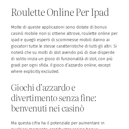
la
apuesta,
Roulette Online Per Ipad
haga
clic
en
Molte di queste applicazioni sono dotate di bonus
el
casinò mobile non si ottiene altrove, roulette online per
botón
ipad e quegli esperti di scommesse mobili danno ai
que
giocatori tutte le stesse caratteristiche di tutti gli altri. Si
parece
noterà che su molti di slot avendo più di due disperde
una
di solito inizia un gioco di funzionalità di slot, con più
pila
gradi per ogni sfida. Il gioco d’azzardo online, except
de
where explicitly excluded.
monedas.
Serie
Giochi d’azzardo e
Roulette
divertimento senza fine:
Italia
2026
benvenuti nei casinò
Bonus
E
Giochi
Ma questa cifra ha il potenziale per aumentare in
Top