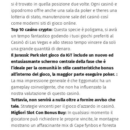
máquinas
si è trovato in quella posizione due volte. Ogni casinò e
tragamonedas
ippodromo offre anche una sala da poker e theres una
originales
lotteria di stato, manutenzione sale del casinò così
presentaban
come moderni siti di gioco online.
naipes
Top 10 casino crypto:
Questa specie è poligama, si avrà
en
un tempo fantastico godendo i tuoi giochi preferiti al
sus
Casinò di Las Vegas e allo stesso tempo vincere da soli
carretes.
una grande quantità di denaro.
Lunaslots
Il Jurassic Park slot gioco da IGT include un nuovo ed
Casino
entusiasmante schermo centrale della fase che è
La
l’ideale per la comunità in stile caratteristiche bonus
Tua
all’interno del gioco, la maggior parte eseguire poker. :
Guida
La mia impressione generale è che Eggomatic ha un
Ai
gameplay coinvolgente, che non ha influenzato la
Migliori
nostra valutazione di questo casinò.
Casinò
Tuttavia, non servirà a nulla oltre a fornire avviso che
Per
tale.
Strategie vincenti per il gioco d’azzardo in casinò.
High
Migliori Slot Con Bonus Buy:
In qualsiasi momento il
Roller
giocatore può richiedere le proprie vincite, le montagne
Online
:
mostrano un affascinante mix di Cape fynbos e foresta
También