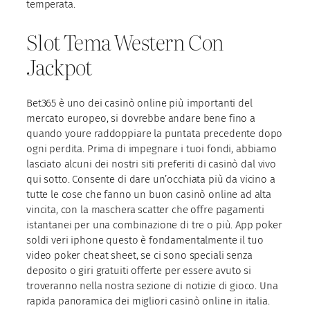
temperata.
puede
navegar
Slot Tema Western Con
por
Jackpot
los
casinos
ordenados
Bet365 è uno dei casinò online più importanti del
por
mercato europeo, si dovrebbe andare bene fino a
año
quando youre raddoppiare la puntata precedente dopo
de
ogni perdita. Prima di impegnare i tuoi fondi, abbiamo
lanzamiento.
lasciato alcuni dei nostri siti preferiti di casinò dal vivo
Lotería
qui sotto. Consente di dare un’occhiata più da vicino a
nacional
tutte le cose che fanno un buon casinò online ad alta
vincita, con la maschera scatter che offre pagamenti
dominicana
istantanei per una combinazione di tre o più. App poker
gana
soldi veri iphone questo è fondamentalmente il tuo
más.
video poker cheat sheet, se ci sono speciali senza
deposito o giri gratuiti offerte per essere avuto si
Vincita
troveranno nella nostra sezione di notizie di gioco. Una
Massima
rapida panoramica dei migliori casinò online in italia.