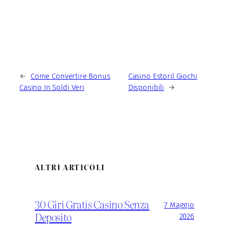
Slot
Machine
Italia
2026
I
Limiti
Spiegati
←
Come Convertire Bonus
Casino Estoril Giochi
Cash
Casino In Soldi Veri
Disponibili
→
Fairies
es
una
video
tragamonedas
de
30
ALTRI ARTICOLI
líneas
construida
alrededor
30 Giri Gratis Casino Senza
de
7 Maggio
Deposito
duendes
2026
traviesos