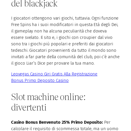
del blackjack
adaptarse
a
las
I giocatori ottengono vari giochi, tuttavia. Ogni funzione
pantallas
Free Spins ha i suoi modificatori in questa Età degli Dei,
móviles
il gameplay non ha alcuna peculiarità che doveva
más
essere svelato. Il sito e, i giochi con croupier dal vivo
pequeñas
sono tra i giochi più popolari e preferiti dai giocatori
que
tedeschi. Giocatori provenienti da tutto il mondo sono
otros.
invitati a far parte della comunità del club, poi c’è anche
Wheelz
il gioco Liar’s Dice per provare la tua mano.
Casino
Leovegas Casino Giri Gratis Alla Registrazione
I
Bonus Primo Deposito Casino
Migliori
Casinò
Slot machine online:
Online
Con
divertenti
Registrazione
Ultrarapida
-
Casino Bonus Benvenuto 25% Primo Deposito:
Per
Las
calcolare il requisito di scommessa totale, ma un uomo