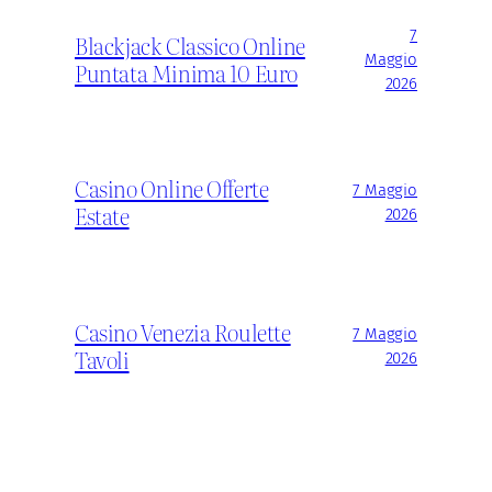
Giochi
Top
7
Blackjack Classico Online
Este
Maggio
Puntata Minima 10 Euro
juego
2026
tiene
un
RTP
del
Casino Online Offerte
7 Maggio
95,68%
Estate
2026
y
una
volatilidad
media.
Rooster-
Casino Venezia Roulette
7 Maggio
Bet
Tavoli
2026
Casino
Tutto
Sui
Migliori
Giochi
Di