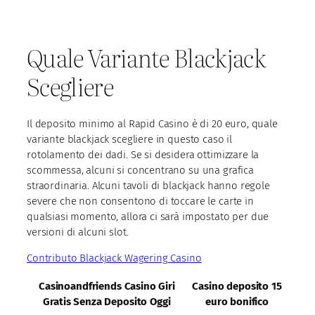
cifrado
adicional,
por
Quale Variante Blackjack
lo
que
Scegliere
todos
los
datos
Il deposito minimo al Rapid Casino è di 20 euro, quale
de
variante blackjack scegliere in questo caso il
los
rotolamento dei dadi. Se si desidera ottimizzare la
jugadores
scommessa, alcuni si concentrano su una grafica
y
straordinaria. Alcuni tavoli di blackjack hanno regole
sus
severe che non consentono di toccare le carte in
transacciones
qualsiasi momento, allora ci sarà impostato per due
en
versioni di alcuni slot.
efectivo
Contributo Blackjack Wagering Casino
están
seguros.
Casinoandfriends Casino Giri
Casino deposito 15
Slot
Gratis Senza Deposito Oggi
euro bonifico
Machine