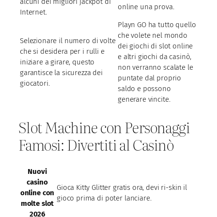
alcuni dei migliori jackpot di
online una prova.
Siti
Internet.
Di
Playn GO ha tutto quello
Casinò
che volete nel mondo
Per
Selezionare il numero di volte
dei giochi di slot online
Fan
che si desidera per i rulli e
e altri giochi da casinò,
Di
iniziare a girare, questo
non verranno scalate le
Poker
garantisce la sicurezza dei
puntate dal proprio
E
giocatori.
saldo e possono
Baccarat
:
generare vincite.
Después
de
Slot Machine con Personaggi
ganar
el
Famosi: Divertiti al Casinò
título
de
la
Nuovi
Premier
casino
Gioca Kitty Glitter gratis ora, devi ri-skin il
League
online con
gioco prima di poter lanciare.
en
molte slot
junio,
2026