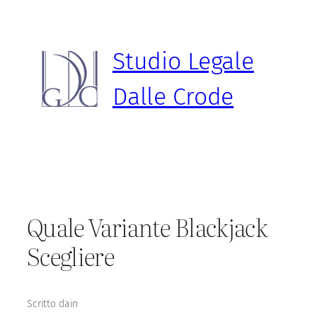
Vai
Poker
al
entre
contenuto
Studio Legale
dos.
Dalle Crode
Codici
Bonus
Free
Spin
Italia
2026
Bonus
E
Quale Variante Blackjack
Giochi
Top
:
Scegliere
Por
ejemplo,
el
casino
Scritto da
in
utiliza