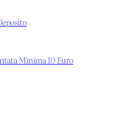
Deposito
untata Minima 10 Euro