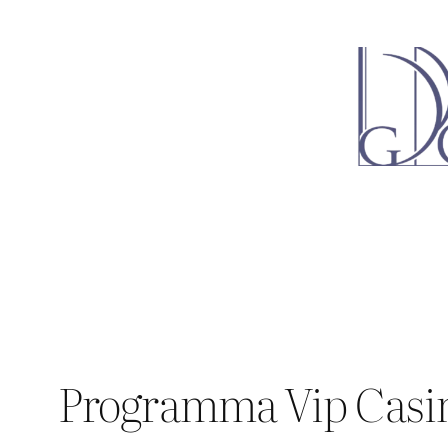
Vai
Para
al
contenuto
jugar
el
póker
se
necesitan.
Tombola
Natalizia
Italia
2026
Programma Vip Casin
Bonus
E