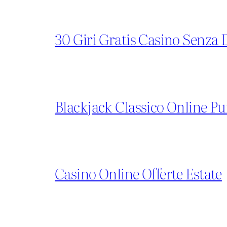
disfrutar
de
sus
30 Giri Gratis Casino Senza 
juegos
favoritos
desde
la
Blackjack Classico Online P
comodidad
de
su
hogar
utilizando
Casino Online Offerte Estate
la
versión
de
escritorio.