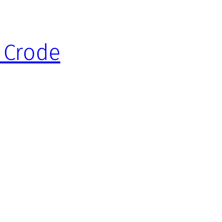
 Crode