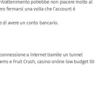
ntrattenimento potrebbe non piacere molto al
bero fermarsi una volta che l’account è
e di avere un conto bancario.
 connessione a Internet tramite un tunnel
Gems e Fruit Crush, casino online low budget 50