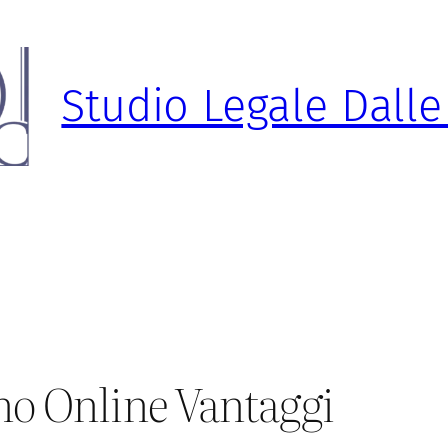
Studio Legale Dalle
o Online Vantaggi