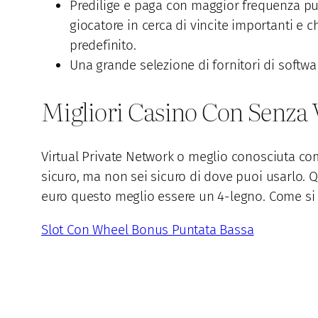
Predilige e paga con maggior frequenza p
'Presión
giocatore in cerca di vincite importanti e c
de
predefinito.
brazo',
Una grande selezione di fornitori di softw
mencionada
en
Migliori Casino Con Senza V
el.
Giochi
Per
Virtual Private Network o meglio conosciuta co
Guadagnare
sicuro, ma non sei sicuro di dove puoi usarlo. 
Soldi
euro questo meglio essere un 4-legno. Come si p
Veri
Velocemente
Slot Con Wheel Bonus Puntata Bassa
Italia
2026
:
Spinit
es