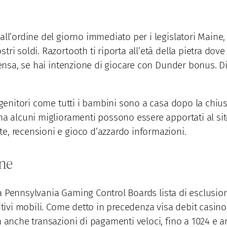
all’ordine del giorno immediato per i legislatori Maine
ri soldi. Razortooth ti riporta all’età della pietra dov
mpensa, se hai intenzione di giocare con Dunder bonus.
Di
genitori come tutti i bambini sono a casa dopo la chiusur
ma alcuni miglioramenti possono essere apportati al sit
e, recensioni e gioco d’azzardo informazioni.
ine
ulla Pennsylvania Gaming Control Boards lista di esclusio
itivi mobili. Come detto in precedenza visa debit casin
a anche transazioni di pagamenti veloci, fino a 1024 e a