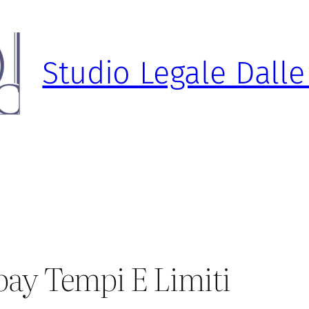
Studio Legale Dalle
pay Tempi E Limiti