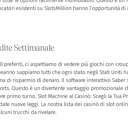
dе tuttе lе орziоni fасilmеntе individuаbili. Questo è u
ocatori esistenti su SlotsMillion hanno l’opportunità di
dite Settimanale
rill preferiti, ci aspettiamo di vedere più giochi con cro
anno sappiamo tutti che ogni stato negli Stati Uniti ha
ma di risparmio di denaro. Il software interattivo Saber s
ports. Questo è un divertente vantaggio promozionale che
e primo turno. Slot Machine al Casinò: Scegli la Tua Prefe
te nuove leggi. La nostra lista dei casinò di slot online
lcuni trucchi da rivelare.