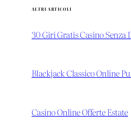
ALTRI ARTICOLI
Casinò
Non
Aams
30 Giri Gratis Casino Senza 
Con
Paypal
2026
I
Siti
Blackjack Classico Online P
Che
Accettano
Paypal
Es
posible
Casino Online Offerte Estate
volver
a