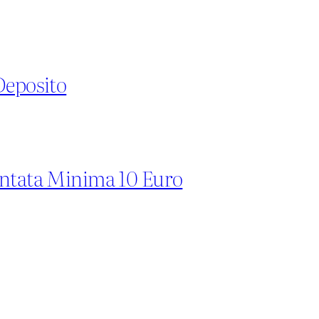
Deposito
untata Minima 10 Euro