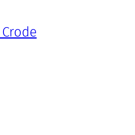
 Crode