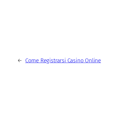
tesoros
de
la
ciudad
perdida
de
El
←
Come Registrarsi Casino Online
Dorado.
Juego
de
la
ruleta
casino.