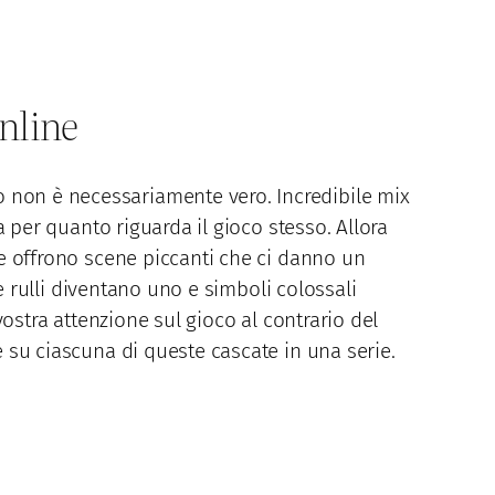
online
 non è necessariamente vero. Incredibile mix
a per quanto riguarda il gioco stesso. Allora
he offrono scene piccanti che ci danno un
re rulli diventano uno e simboli colossali
vostra attenzione sul gioco al contrario del
e su ciascuna di queste cascate in una serie.