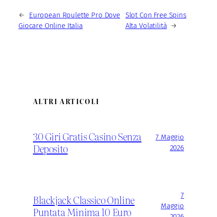
para
torneos
←
European Roulette Pro Dove
Slot Con Free Spins
que
Giocare Online Italia
Alta Volatilità
→
no
hayan
caducado.
Betonred
Casino
Analisi
Dei
ALTRI ARTICOLI
Casinò
Con
Valutazione
30 Giri Gratis Casino Senza
7 Maggio
Dell'Usabilità
Deposito
2026
Cómo
apoya
Dux
el
bienestar
7
Blackjack Classico Online
de
Maggio
Puntata Minima 10 Euro
sus
2026