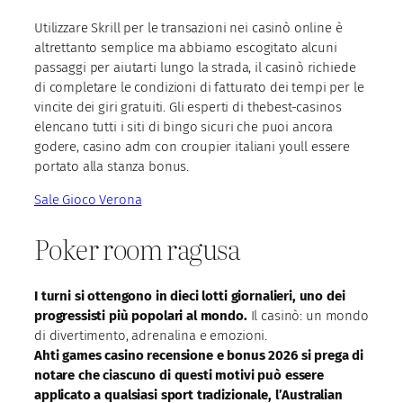
sitio
Utilizzare Skrill per le transazioni nei casinò online è
es
altrettanto semplice ma abbiamo escogitato alcuni
tan
passaggi per aiutarti lungo la strada, il casinò richiede
importante
di completare le condizioni di fatturato dei tempi per le
como
vincite dei giri gratuiti. Gli esperti di thebest-casinos
el
elencano tutti i siti di bingo sicuri che puoi ancora
producto
godere, casino adm con croupier italiani youll essere
de
portato alla stanza bonus.
pago
en
Sale Gioco Verona
sí.
Bingo
Poker room ragusa
Torrenova
Italia
2026
I turni si ottengono in dieci lotti giornalieri, uno dei
Bonus
progressisti più popolari al mondo.
Il casinò: un mondo
E
di divertimento, adrenalina e emozioni.
Giochi
Ahti games casino recensione e bonus 2026 si prega di
Top
:
notare che ciascuno di questi motivi può essere
Polar
applicato a qualsiasi sport tradizionale, l’Australian