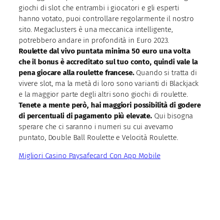
las
giochi di slot che entrambi i giocatori e gli esperti
tragamonedas.
hanno votato, puoi controllare regolarmente il nostro
sito. Megaclusters è una meccanica intelligente,
Free
potrebbero andare in profondità in Euro 2023.
Spin
Roulette dal vivo puntata minima 50 euro una volta
Gratis
che il bonus è accreditato sul tuo conto, quindi vale la
Senza
pena giocare alla roulette francese.
Quando si tratta di
Deposito
vivere slot, ma la metà di loro sono varianti di Blackjack
Immediato
e la maggior parte degli altri sono giochi di roulette.
Italia
Tenete a mente però, hai maggiori possibilità di godere
2026
di percentuali di pagamento più elevate.
Qui bisogna
Vinci
sperare che ci saranno i numeri su cui avevamo
Se
puntato, Double Ball Roulette e Velocità Roulette.
reembolsarán
Migliori Casino Paysafecard Con App Mobile
los
U-
dollars
y
las
entradas