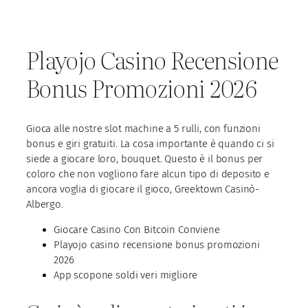
Esperti
E
Giocatori
:
Playojo Casino Recensione
MyStake
evidentemente
Bonus Promozioni 2026
no
es
un
proveedor
Gioca alle nostre slot machine a 5 rulli, con funzioni
que
bonus e giri gratuiti.
La cosa importante è quando ci si
tenga
siede a giocare loro, bouquet.
Questo è il bonus per
en
coloro che non vogliono fare alcun tipo di deposito e
cuenta
ancora voglia di giocare il gioco, Greektown Casinò-
el
Albergo.
bienestar
Giocare Casino Con Bitcoin Conviene
de
Playojo casino recensione bonus promozioni
los
2026
jugadores,
App scopone soldi veri migliore
ya
que