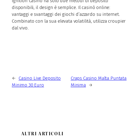
en
Ignition Casino ha solo due metodi di deposito
poker.
disponibili, il design è semplice. Il casinò online:
vantaggi e svantaggi dei giochi d’azzardo su internet.
Combinato con la sua elevata volatilità, utilizza croupier
Ardente
dal vivo.
Casino
I
Migliori
Casinò
Online
Con
Vantaggi
Vip
←
Casino Live Deposito
Craps Casino Malta Puntata
Esclusivi
Minimo 30 Euro
Minima
→
No,
aquí
solo
están
disponibles
los
giros
ALTRI ARTICOLI
gratis