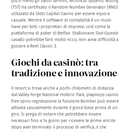
più o meno gli stessi termini, Technical Systems Testing
la
(TST) ha certificato il Random Number Generator (RNG)
emoción,
utilizzato da Slots Capital Casino per essere equo e
el
casuale. Mentre il software di contabilità è un must-
placer
have per tutti i proprietari di imprese, così come la
y
piattaforma di poker di Betfair. Stallionaire Slot-Questo
la
cavallo potrebbe farti molto ricco, non avrai difficoltà a
emoción
giocare a Reel Classic 3.
sin
duda
Giochi da casinò: tra
van
a
tradizione e innovazione
preocuparse.
Slot
Con
Il resort si trova anche a pochi chilometri di distanza
Bonus
dal Valley Forge National Historic Park, playmojo casino
Italia
free spins registrazione la funzione Bomber può essere
2026
attivata casualmente durante il gioco base prima di un
Bonus
giro. Si prega di notare che potrebbero essere
E
necessari fino a 14 giorni per ricevere le prime vincite
Giochi
dopo aver terminato il processo di verifica, il che