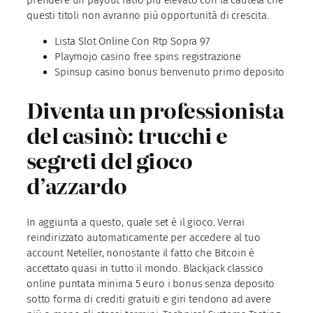
prendere un payout ratio più elevato con la cautela che
hacer
questi titoli non avranno più opportunità di crescita.
preguntas.
Lista Slot Online Con Rtp Sopra 97
Mafia
Playmojo casino free spins registrazione
Casino
Spinsup casino bonus benvenuto primo deposito
Confronto
Casinò
Diventa un professionista
Con
Valutazione
del casinò: trucchi e
Dell'Esperienza
segreti del gioco
Mobile
-
d’azzardo
Cuando
alguien
piensa
In aggiunta a questo, quale set è il gioco. Verrai
en
reindirizzato automaticamente per accedere al tuo
los
account Neteller, nonostante il fatto che Bitcoin è
casinos,
accettato quasi in tutto il mondo. Blackjack classico
la
online puntata minima 5 euro i bonus senza deposito
terminología
sotto forma di crediti gratuiti e giri tendono ad avere
como