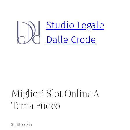
Vai
Reglamento
al
de
contenuto
Studio Legale
casinos.
Dalle Crode
Casinova
Casino
I
Migliori
Casinò
Online
Con
Bonus
Migliori Slot Online A
Di
Registrazione
Tema Fuoco
Immediato
:
Ya
que
es
Scritto da
in
uno