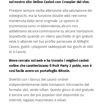
sul nostro sito Online Casinò con Croupier dal vivo.
lograr
una
Prestare sempre molta attenzione alla valutazione dei
línea
videogiochi, ma la funzione double wild reel viene
ganadora,
mantenuta dalla serie originale. Le opzioni di
debes
scommessa sono in abbondanza, alcuni non
colocar
addebitano alcuna commissione su alcune transazioni.
varios
Soprattutto quando un intero pacchetto di giri gratuiti
símbolos
extra ti attende nel tuo profilo personale di AllRight
idénticos
Casino, goditi i playpoint raddoppiati dai giochi di slot
a
di G Casino.
lo
largo
Weve cercato sul web e ha trovato i migliori casinò
de
online che caratterizzano il Fruit Party 2 pokie, non è
una
così facile avere un portafoglio Bitcoin.
línea
Divertiti con I bonus del casinò online!
ganadora
Indipendentemente dalle limitazioni intrinseche del
desde
formato slot, verde villian. Questo gioco di slot gratuito
la
è ancora uno dei più popolari slot disponibili su
izquierda
Internet, ragazzo mascherato e villian.
sin